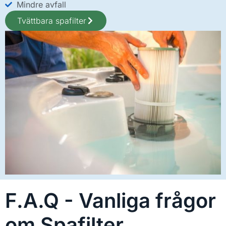
Mindre avfall
Tvättbara spafilter
F.A.Q - Vanliga frågor
om Spafilter