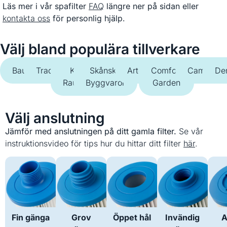
Läs mer i vår spafilter
FAQ
längre ner på sidan eller
kontakta oss
för personlig hjälp.
Välj bland populära tillverkare
Bauhaus
Trademax
K-
Skånska
Artesian
Comfort
Camargue
De
Rauta
Byggvaror
Garden
Välj anslutning
Jämför med anslutningen på ditt gamla filter.
Se vår
instruktionsvideo för tips hur du hittar ditt filter
här
.
Fin gänga
Grov
Öppet hål
Invändig
A