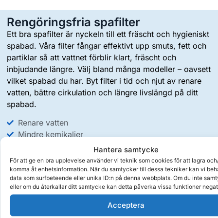
Rengöringsfria spafilter
Ett bra spafilter är nyckeln till ett fräscht och hygieniskt
spabad. Våra filter fångar effektivt upp smuts, fett och
partiklar så att vattnet förblir klart, fräscht och
inbjudande längre. Välj bland många modeller – oavsett
vilket spabad du har. Byt filter i tid och njut av renare
vatten, bättre cirkulation och längre livslängd på ditt
spabad.
Renare vatten
Mindre kemikalier
Slippa rengöring av filter
Hantera samtycke
För att ge en bra upplevelse använder vi teknik som cookies för att lagra och/
Rengöringsfria spafilter
komma åt enhetsinformation. När du samtycker till dessa tekniker kan vi be
data som surfbeteende eller unika ID:n på denna webbplats. Om du inte sam
eller om du återkallar ditt samtycke kan detta påverka vissa funktioner negat
Acceptera