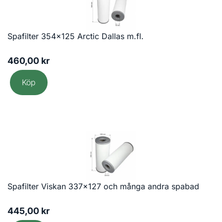
Spafilter 354×125 Arctic Dallas m.fl.
460,00
kr
Köp
Spafilter Viskan 337×127 och många andra spabad
445,00
kr