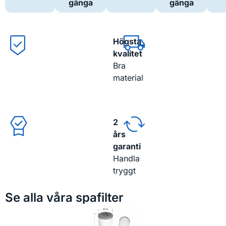
gänga
gänga
Högsta
kvalitet
Bra
material
2
års
garanti
Handla
tryggt
Se alla våra spafilter