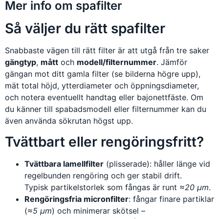
Mer info om spafilter
Så väljer du rätt spafilter
Snabbaste vägen till rätt filter är att utgå från tre saker
gängtyp
,
mått
och
modell/filternummer
. Jämför
gängan mot ditt gamla filter (se bilderna högre upp),
mät total höjd, ytterdiameter och öppningsdiameter,
och notera eventuellt handtag eller bajonettfäste. Om
du känner till spabadsmodell eller filternummer kan du
även använda sökrutan högst upp.
Tvättbart eller rengöringsfritt?
Tvättbara lamellfilter
(plisserade): håller länge vid
regelbunden rengöring och ger stabil drift.
Typisk partikelstorlek som fångas är runt
≈20 µm
.
Rengöringsfria micronfilter
: fångar finare partiklar
(
≈5 µm
) och minimerar skötsel –