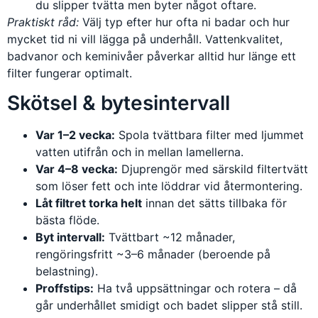
du slipper tvätta men byter något oftare.
Praktiskt råd:
Välj typ efter hur ofta ni badar och hur
mycket tid ni vill lägga på underhåll. Vattenkvalitet,
badvanor och keminivåer påverkar alltid hur länge ett
filter fungerar optimalt.
Skötsel & bytesintervall
Var 1–2 vecka:
Spola tvättbara filter med ljummet
vatten utifrån och in mellan lamellerna.
Var 4–8 vecka:
Djup­rengör med särskild filtertvätt
som löser fett och inte löddrar vid återmontering.
Låt filtret torka helt
innan det sätts tillbaka för
bästa flöde.
Byt intervall:
Tvättbart ~12 månader,
rengöringsfritt ~3–6 månader (beroende på
belastning).
Proffstips:
Ha två uppsättningar och rotera – då
går underhållet smidigt och badet slipper stå still.