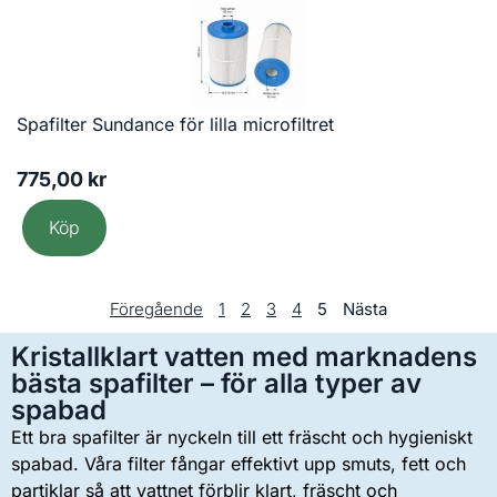
Spafilter Sundance för lilla microfiltret
775,00
kr
Köp
Föregående
1
2
3
4
5
Nästa
Kristallklart vatten med marknadens
bästa spafilter – för alla typer av
spabad
Ett bra spafilter är nyckeln till ett fräscht och hygieniskt
spabad. Våra filter fångar effektivt upp smuts, fett och
partiklar så att vattnet förblir klart, fräscht och