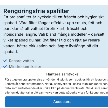
Rengöringsfria spafilter
Ett bra spafilter är nyckeln till ett fräscht och hygieniskt
spabad. Våra filter fångar effektivt upp smuts, fett och
partiklar så att vattnet förblir klart, fräscht och
inbjudande längre. Välj bland många modeller – oavsett
vilket spabad du har. Byt filter i tid och njut av renare
vatten, bättre cirkulation och längre livslängd på ditt
spabad.
Renare vatten
Mindre kemikalier
Slippa rengöring av filter
Hantera samtycke
För att ge en bra upplevelse använder vi teknik som cookies för att lagra och/
Rengöringsfria spafilter
komma åt enhetsinformation. När du samtycker till dessa tekniker kan vi be
data som surfbeteende eller unika ID:n på denna webbplats. Om du inte sam
eller om du återkallar ditt samtycke kan detta påverka vissa funktioner negat
Acceptera