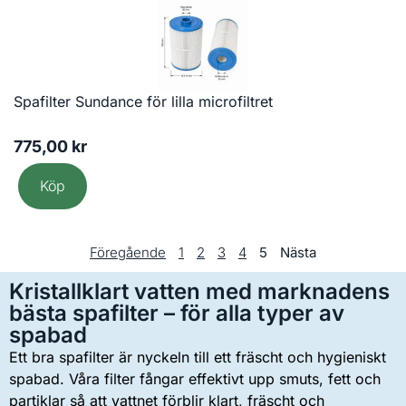
Spafilter Sundance för lilla microfiltret
775,00
kr
Köp
Föregående
1
2
3
4
5
Nästa
Kristallklart vatten med marknadens
bästa spafilter – för alla typer av
spabad
Ett bra spafilter är nyckeln till ett fräscht och hygieniskt
spabad. Våra filter fångar effektivt upp smuts, fett och
partiklar så att vattnet förblir klart, fräscht och