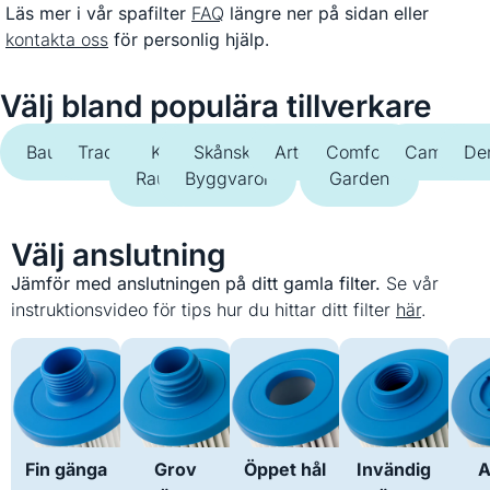
Läs mer i vår spafilter
FAQ
längre ner på sidan eller
kontakta oss
för personlig hjälp.
Välj bland populära tillverkare
Bauhaus
Trademax
K-
Skånska
Artesian
Comfort
Camargue
De
Rauta
Byggvaror
Garden
Välj anslutning
Jämför med anslutningen på ditt gamla filter.
Se vår
instruktionsvideo för tips hur du hittar ditt filter
här
.
Fin gänga
Grov
Öppet hål
Invändig
A