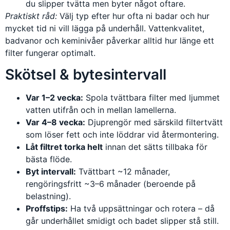
du slipper tvätta men byter något oftare.
Praktiskt råd:
Välj typ efter hur ofta ni badar och hur
mycket tid ni vill lägga på underhåll. Vattenkvalitet,
badvanor och keminivåer påverkar alltid hur länge ett
filter fungerar optimalt.
Skötsel & bytesintervall
Var 1–2 vecka:
Spola tvättbara filter med ljummet
vatten utifrån och in mellan lamellerna.
Var 4–8 vecka:
Djup­rengör med särskild filtertvätt
som löser fett och inte löddrar vid återmontering.
Låt filtret torka helt
innan det sätts tillbaka för
bästa flöde.
Byt intervall:
Tvättbart ~12 månader,
rengöringsfritt ~3–6 månader (beroende på
belastning).
Proffstips:
Ha två uppsättningar och rotera – då
går underhållet smidigt och badet slipper stå still.