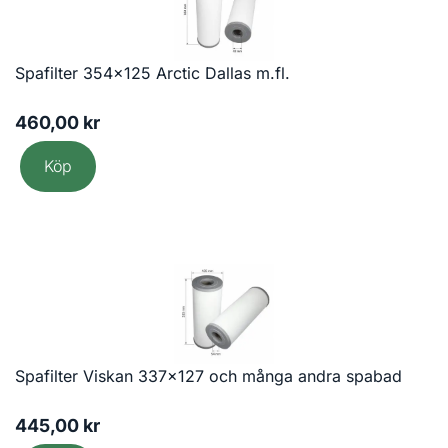
Spafilter 354×125 Arctic Dallas m.fl.
460,00
kr
Köp
Spafilter Viskan 337×127 och många andra spabad
445,00
kr