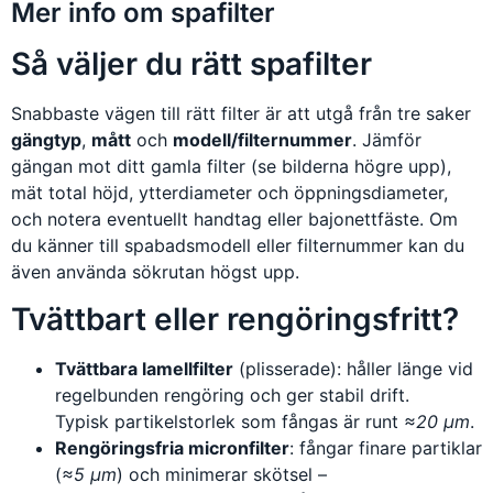
Mer info om spafilter
Så väljer du rätt spafilter
Snabbaste vägen till rätt filter är att utgå från tre saker
gängtyp
,
mått
och
modell/filternummer
. Jämför
gängan mot ditt gamla filter (se bilderna högre upp),
mät total höjd, ytterdiameter och öppningsdiameter,
och notera eventuellt handtag eller bajonettfäste. Om
du känner till spabadsmodell eller filternummer kan du
även använda sökrutan högst upp.
Tvättbart eller rengöringsfritt?
Tvättbara lamellfilter
(plisserade): håller länge vid
regelbunden rengöring och ger stabil drift.
Typisk partikelstorlek som fångas är runt
≈20 µm
.
Rengöringsfria micronfilter
: fångar finare partiklar
(
≈5 µm
) och minimerar skötsel –