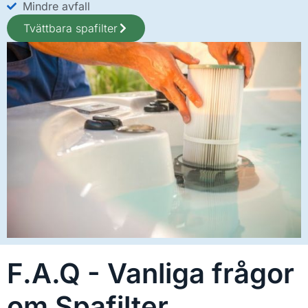
Mindre avfall
Tvättbara spafilter
F.A.Q - Vanliga frågor
om Spafilter