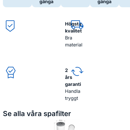
gänga
gänga
Högsta
kvalitet
Bra
material
2
års
garanti
Handla
tryggt
Se alla våra spafilter