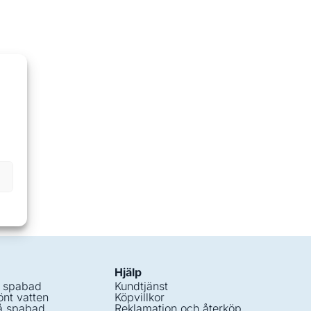
Hjälp
i spabad
Kundtjänst
nt vatten
Köpvillkor
å spabad
Reklamation och återköp