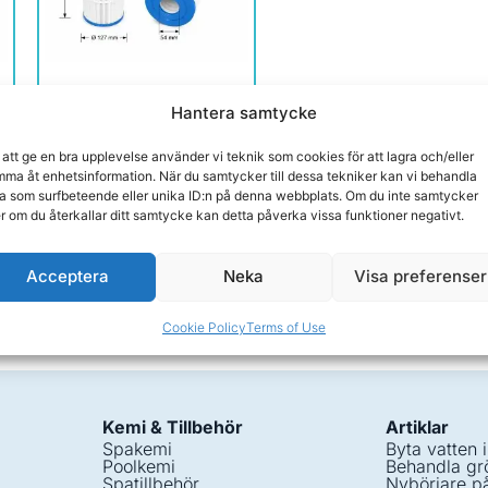
Spafilter till spabad från
Hantera samtycke
Hydropool Self-
Cleaning
 att ge en bra upplevelse använder vi teknik som cookies för att lagra och/eller
Om produkten
ma åt enhetsinformation. När du samtycker till dessa tekniker kan vi behandla
a som surfbeteende eller unika ID:n på denna webbplats. Om du inte samtycker
619,00
kr
er om du återkallar ditt samtycke kan detta påverka vissa funktioner negativt.
d
Delbetala från 23kr/månad
Acceptera
Neka
Visa preferenser
Köp
Cookie Policy
Terms of Use
Kemi & Tillbehör
Artiklar
Spakemi
Byta vatten 
Poolkemi
Behandla grö
Spatillbehör
Nybörjare p