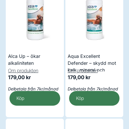
Alca Up – ökar
Aqua Excellent
alkaliniteten
Defender – skydd mot
kalk, mineral och
Om produkten
Om produkten
koppar
179,00
kr
179,00
kr
Delbetala från 7kr/månad
Delbetala från 7kr/månad
Köp
Köp