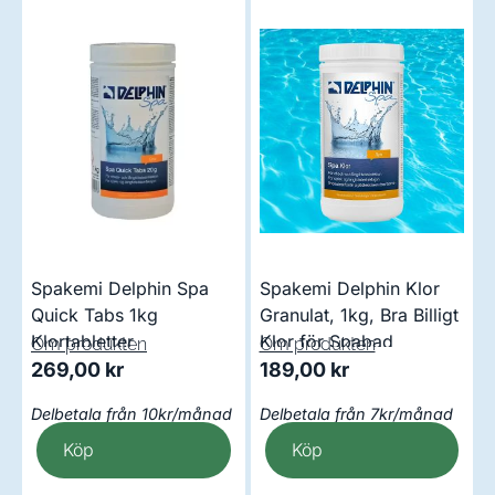
Spakemi Delphin Spa
Spakemi Delphin Klor
Quick Tabs 1kg
Granulat, 1kg, Bra Billigt
Klortabletter
Klor för Spabad
Om produkten
Om produkten
269,00
kr
189,00
kr
Delbetala från 10kr/månad
Delbetala från 7kr/månad
Köp
Köp