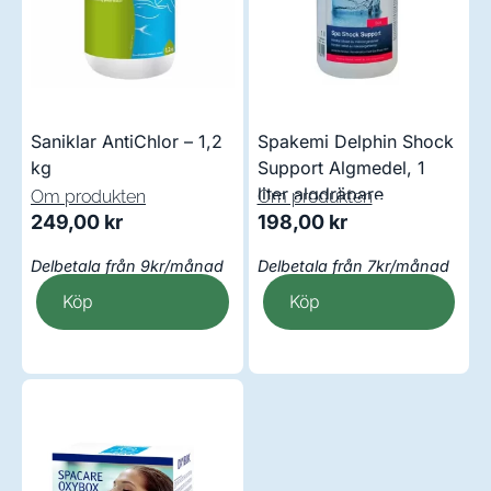
Saniklar AntiChlor – 1,2
Spakemi Delphin Shock
kg
Support Algmedel, 1
liter algdräpare
Om produkten
Om produkten
249,00
kr
198,00
kr
Delbetala från 9kr/månad
Delbetala från 7kr/månad
Köp
Köp