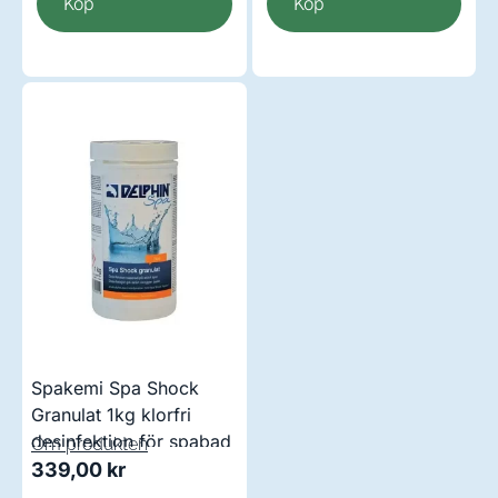
Köp
Köp
Spakemi Spa Shock
Granulat 1kg klorfri
desinfektion för spabad
Om produkten
339,00
kr