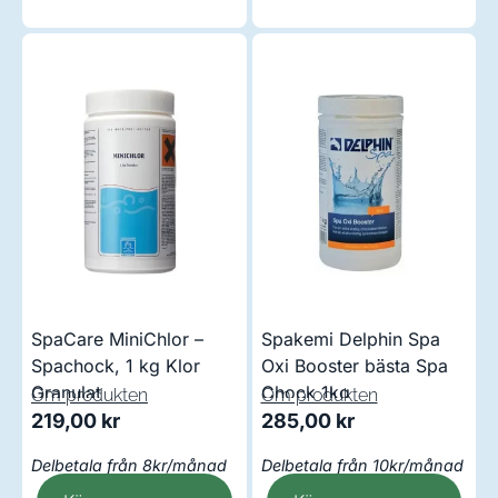
SpaCare MiniChlor –
Spakemi Delphin Spa
Spachock, 1 kg Klor
Oxi Booster bästa Spa
Granulat
Chock 1kg
Om produkten
Om produkten
219,00
kr
285,00
kr
Delbetala från 8kr/månad
Delbetala från 10kr/månad