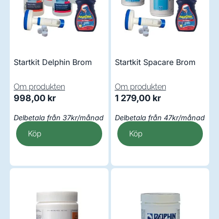
Startkit Delphin Brom
Startkit Spacare Brom
Om produkten
Om produkten
998,00
kr
1 279,00
kr
Delbetala från 37kr/månad
Delbetala från 47kr/månad
Köp
Köp