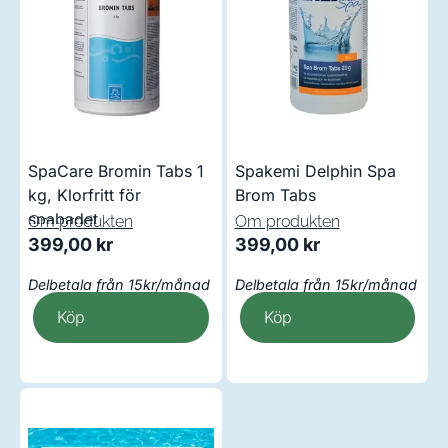
SpaCare Bromin Tabs 1
Spakemi Delphin Spa
kg, Klorfritt för
Brom Tabs
spabadet
Om produkten
Om produkten
399,00
kr
399,00
kr
Delbetala från 15kr/månad
Delbetala från 15kr/månad
Köp
Köp