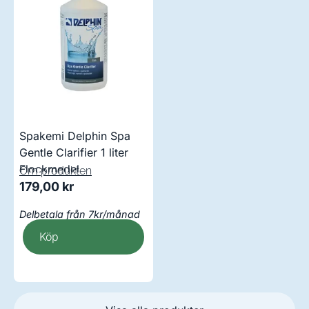
Spakemi Delphin Spa
Gentle Clarifier 1 liter
Flockmedel
Om produkten
179,00
kr
Delbetala från 7kr/månad
Köp