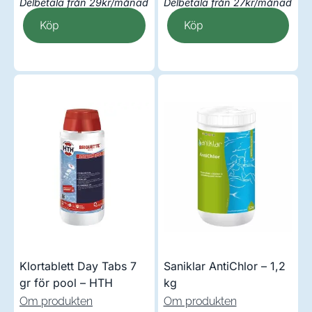
Delbetala från 29kr/månad
Delbetala från 27kr/månad
Köp
Köp
Klortablett Day Tabs 7
Saniklar AntiChlor – 1,2
gr för pool – HTH
kg
Om produkten
Om produkten