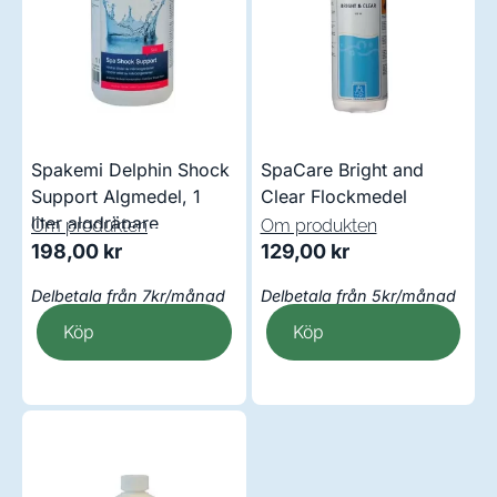
Spakemi Delphin Shock
SpaCare Bright and
Support Algmedel, 1
Clear Flockmedel
liter algdräpare
Om produkten
Om produkten
198,00
kr
129,00
kr
Delbetala från 7kr/månad
Delbetala från 5kr/månad
Köp
Köp