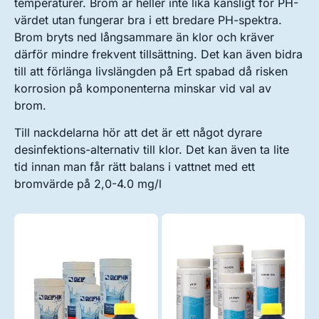
temperaturer. Brom är heller inte lika känsligt för PH-
värdet utan fungerar bra i ett bredare PH-spektra.
Brom bryts ned långsammare än klor och kräver
därför mindre frekvent tillsättning. Det kan även bidra
till att förlänga livslängden på Ert spabad då risken
korrosion på komponenterna minskar vid val av
brom.
Till nackdelarna hör att det är ett något dyrare
desinfektions-alternativ till klor. Det kan även ta lite
tid innan man får rätt balans i vattnet med ett
bromvärde på 2,0-4.0 mg/l