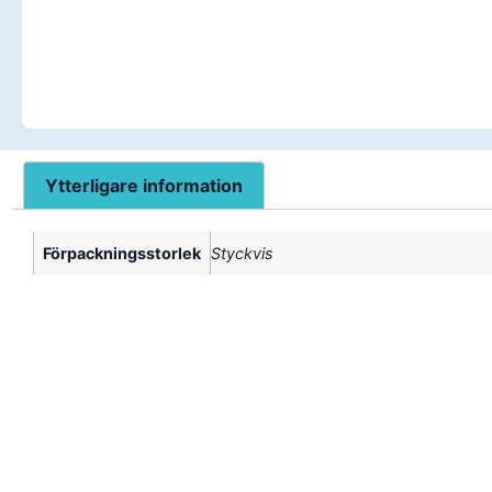
Ytterligare information
Förpackningsstorlek
Styckvis