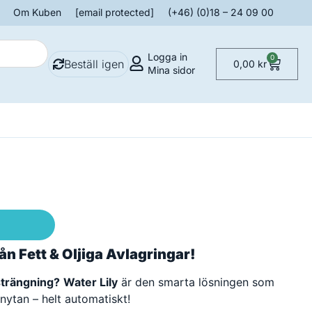
Om Kuben
[email protected]
(+46) (0)18 – 24 09 00
Logga in
0
Beställ igen
0,00
kr
Mina sidor
ån Fett & Oljiga Avlagringar!
nsträngning?
Water Lily
är den smarta lösningen som
enytan – helt automatiskt!