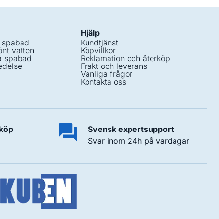
Hjälp
i spabad
Kundtjänst
nt vatten
Köpvillkor
å spabad
Reklamation och återköp
edelse
Frakt och leverans
i
Vanliga frågor
Kontakta oss
 köp
Svensk expertsupport
Svar inom 24h på vardagar