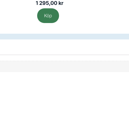
1 295,00
kr
Köp