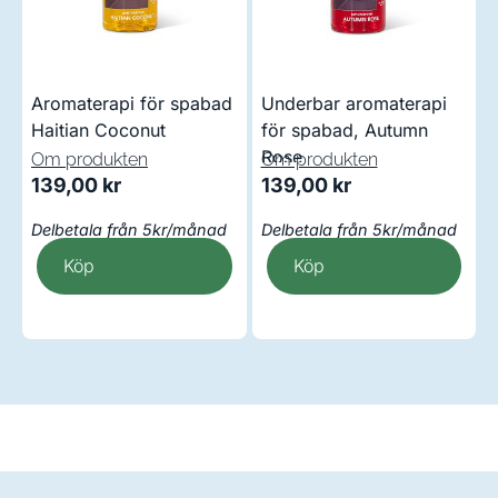
Aromaterapi för spabad
Underbar aromaterapi
Haitian Coconut
för spabad, Autumn
Rose
Om produkten
Om produkten
139,00
kr
139,00
kr
Delbetala från 5kr/månad
Delbetala från 5kr/månad
Köp
Köp