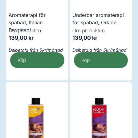
Aromaterapi för
Underbar aromaterapi
spabad, Italian
för spabad, Orkidé
Bergamot
Om produkten
Om produkten
139,00
kr
139,00
kr
Delbetala från 5kr/månad
Delbetala från 5kr/månad
Köp
Köp