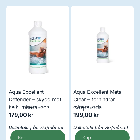
Aqua Excellent
Aqua Excellent Metal
Defender – skydd mot
Clear – förhindrar
kalk, mineral och
mineral och
Om produkten
Om produkten
koppar
kopparavlagringar
179,00
kr
199,00
kr
Delbetala från 7kr/månad
Delbetala från 7kr/månad
Köp
Köp