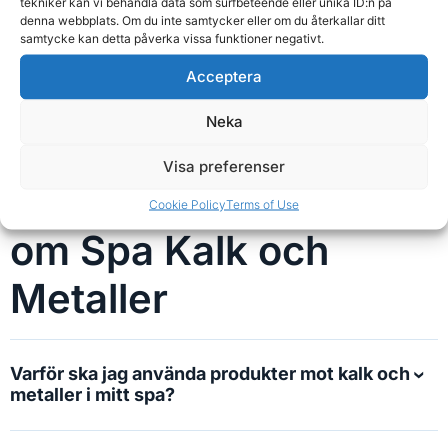
tekniker kan vi behandla data som surfbeteende eller unika ID:n på
Delbetala från 8kr/månad
Delbetala från 9kr/månad
denna webbplats. Om du inte samtycker eller om du återkallar ditt
Köp
Köp
samtycke kan detta påverka vissa funktioner negativt.
Acceptera
Neka
Visa preferenser
F.A.Q - Vanliga frågor
Cookie Policy
Terms of Use
om Spa Kalk och
Metaller
Varför ska jag använda produkter mot kalk och
metaller i mitt spa?