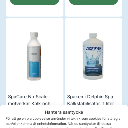
SpaCare No Scale
Spakemi Delphin Spa
motverkar Kalk och
Kalkstabilisator, 1 liter
Ocra i spabad
Om produkten
Om produkten
Hantera samtycke
219,00
kr
259,00
kr
För att ge en bra upplevelse använder vi teknik som cookies för att lagra
och/eller komma åt enhetsinformation. När du samtycker till dessa