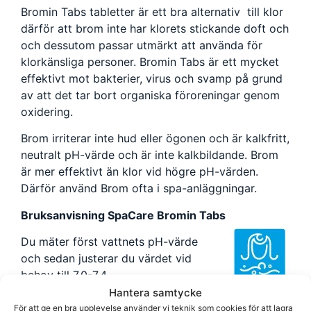
Bromin Tabs tabletter är ett bra alternativ till klor
därför att brom inte har klorets stickande doft och
och dessutom passar utmärkt att använda för
klorkänsliga personer. Bromin Tabs är ett mycket
effektivt mot bakterier, virus och svamp på grund
av att det tar bort organiska föroreningar genom
oxidering.
Brom irriterar inte hud eller ögonen och är kalkfritt,
neutralt pH-värde och är inte kalkbildande. Brom
är mer effektivt än klor vid högre pH-värden.
Därför använd Brom ofta i spa-anläggningar.
Bruksanvisning SpaCare Bromin Tabs
Du mäter först vattnets pH-värde
och sedan justerar du värdet vid
behov till 7,0-7,4.
Du ska aldrig tillsätta Bromin direkt i
Hantera samtycke
spabadet utan Bromin Tabs tillför du badet genom
För att ge en bra upplevelse använder vi teknik som cookies för att lagra