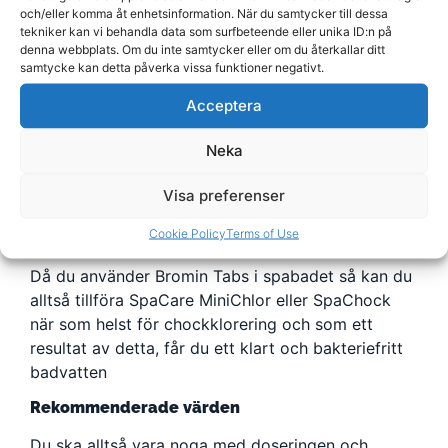
och/eller komma åt enhetsinformation. När du samtycker till dessa
att dosera direkt i bräddavloppskorgen eller i en
tekniker kan vi behandla data som surfbeteende eller unika ID:n på
doseringsflottör som ger möjlighet till reglering av
denna webbplats. Om du inte samtycker eller om du återkallar ditt
doseringen.
samtycke kan detta påverka vissa funktioner negativt.
Vi har erfarit att de ibland inte passar i Hydropools
Acceptera
tabletthållare, använd gärna en
Doseringsflottör
Neka
Mät regelbundet spabadets brom och pH-värde
med testutrustning. Lämpligt bromvärde är 2,0-4.0
Visa preferenser
mg/l.
Cookie Policy
Terms of Use
Chock-klorering
Då du använder Bromin Tabs i spabadet så kan du
alltså tillföra SpaCare MiniChlor eller SpaChock
när som helst för chockklorering och som ett
resultat av detta, får du ett klart och bakteriefritt
badvatten
Rekommenderade värden
Du ska alltså vara noga med doseringen och