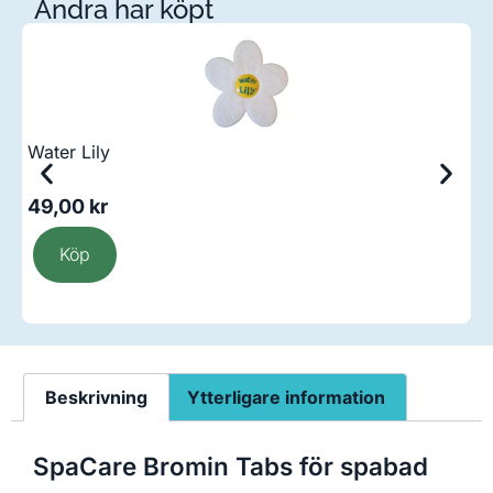
Andra har köpt
Water Lily
S
ä
49,00
kr
1
Köp
Beskrivning
Ytterligare information
SpaCare Bromin Tabs för spabad