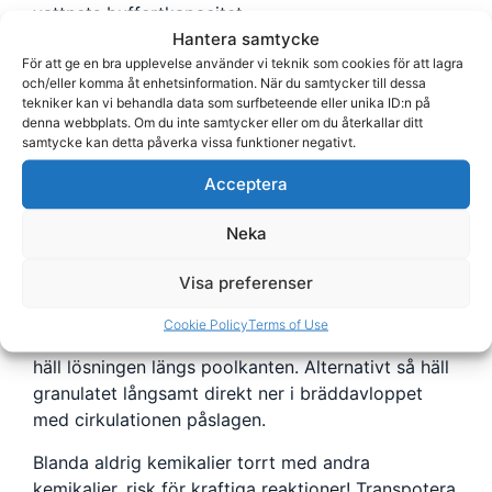
vattnets buffertkapacitet.
Hantera samtycke
Idealisk Alkalinitet i badvattnet är 80-120 ppm
För att ge en bra upplevelse använder vi teknik som cookies för att lagra
(mg/l). För att höja Alkaliniteten i poolvattnet så
och/eller komma åt enhetsinformation. När du samtycker till dessa
tekniker kan vi behandla data som surfbeteende eller unika ID:n på
gör följande:
denna webbplats. Om du inte samtycker eller om du återkallar ditt
samtycke kan detta påverka vissa funktioner negativt.
Dosering Pool Alka Up
Delphin
Acceptera
För att höja alkaliniteten med 10 ppm tillsätt 200g
Alka Up per 10 000 liter vatten.
Neka
Testa alkaliniteten efter 30min. Detta kan du
upprepa tills du uppnått önskat värde.
Visa preferenser
Användning
Cookie Policy
Terms of Use
Lös först upp Alka Up i en hink med vatten och
häll lösningen längs poolkanten. Alternativt så häll
granulatet långsamt direkt ner i bräddavloppet
med cirkulationen påslagen.
Blanda aldrig kemikalier torrt med andra
kemikalier, risk för kraftiga reaktioner! Transpotera