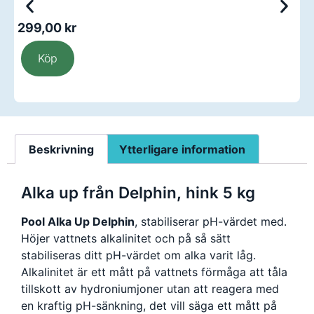
299,00
kr
1
Köp
Beskrivning
Ytterligare information
Alka up från Delphin, hink 5 kg
Pool Alka Up Delphin
, stabiliserar pH-värdet med.
Höjer vattnets alkalinitet och på så sätt
stabiliseras ditt pH-värdet om alka varit låg.
Alkalinitet är ett mått på vattnets förmåga att tåla
tillskott av hydroniumjoner utan att reagera med
en kraftig pH-sänkning, det vill säga ett mått på