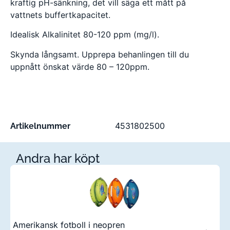
kraftig pH-sänkning, det vill säga ett mått på
vattnets buffertkapacitet.
Idealisk Alkalinitet 80-120 ppm (mg/l).
Skynda långsamt. Upprepa behanlingen till du
uppnått önskat värde 80 – 120ppm.
4531802500
Artikelnummer
Andra har köpt
Amerikansk fotboll i neopren
F