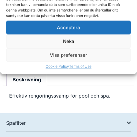
tekniker kan vi behandla data som surfbeteende eller unika ID:n på
denna webbplats. Om du inte samtycker eller om du återkallar ditt
Sittkudde för spabad, ergonomisk som inte flyter
D
samtycke kan detta påverka vissa funktioner negativt.
769,00
kr
1
Acceptera
Köp
Neka
Visa preferenser
Cookie Policy
Terms of Use
Beskrivning
Effektiv rengöringssvamp för pool och spa.
Spafilter