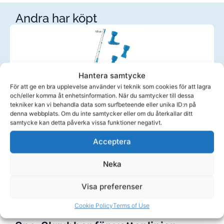
Andra har köpt
Hantera samtycke
Dammsugare för Spa och Pool – Vakuumsug
Ä
För att ge en bra upplevelse använder vi teknik som cookies för att lagra
och/eller komma åt enhetsinformation. När du samtycker till dessa
tekniker kan vi behandla data som surfbeteende eller unika ID:n på
1 295,00
kr
8
denna webbplats. Om du inte samtycker eller om du återkallar ditt
samtycke kan detta påverka vissa funktioner negativt.
Köp
Acceptera
Neka
Visa preferenser
Beskrivning
Ytterligare information
Cookie Policy
Terms of Use