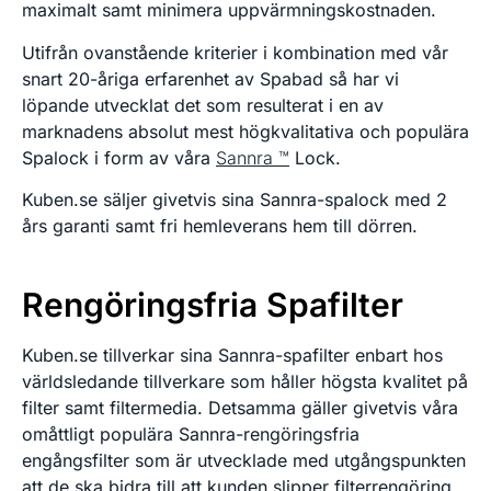
maximalt samt minimera uppvärmningskostnaden.
Utifrån ovanstående kriterier i kombination med vår
snart 20-åriga erfarenhet av Spabad så har vi
löpande utvecklat det som resulterat i en av
marknadens absolut mest högkvalitativa och populära
Spalock i form av våra
Sannra ™
Lock.
Kuben.se säljer givetvis sina Sannra-spalock med 2
års garanti samt fri hemleverans hem till dörren.
Rengöringsfria Spafilter
Kuben.se tillverkar sina Sannra-spafilter enbart hos
världsledande tillverkare som håller högsta kvalitet på
filter samt filtermedia. Detsamma gäller givetvis våra
omåttligt populära Sannra-rengöringsfria
engångsfilter som är utvecklade med utgångspunkten
att de ska bidra till att kunden slipper filterrengöring,