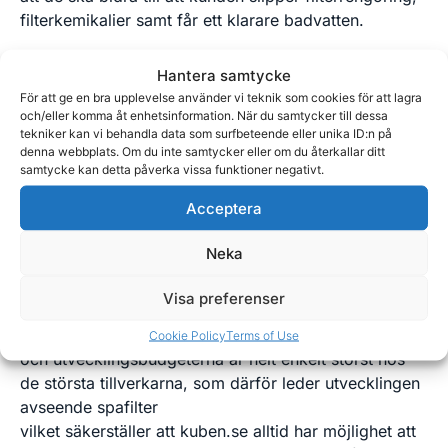
filterkemikalier samt får ett klarare badvatten.
Låter det för bra för att vara sant? Men det är sant
Hantera samtycke
och fungerar utmärkt.
Läs mer om våra Sannra-
För att ge en bra upplevelse använder vi teknik som cookies för att lagra
rengöringsfria filter här!
och/eller komma åt enhetsinformation. När du samtycker till dessa
tekniker kan vi behandla data som surfbeteende eller unika ID:n på
denna webbplats. Om du inte samtycker eller om du återkallar ditt
Tvättbara Spafilter
samtycke kan detta påverka vissa funktioner negativt.
Acceptera
Varaktighet – Enklare rengöring – Exceptionell
prestation
Neka
Kuben.se tillverkar sina Sannra-spafilter enbart hos en
Visa preferenser
global och världsledande tillverkare som håller
högsta kvalitet på filter samt filtermedia. Forsknings-
Cookie Policy
Terms of Use
och utvecklingsbudgeterna är helt enkelt störst hos
de största tillverkarna, som därför leder utvecklingen
avseende spafilter
vilket säkerställer att kuben.se alltid har möjlighet att