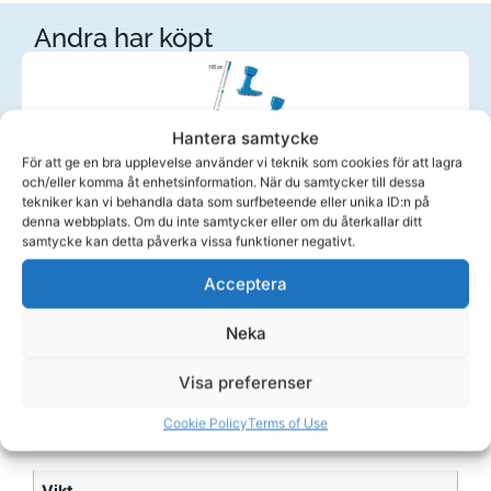
Andra har köpt
Hantera samtycke
För att ge en bra upplevelse använder vi teknik som cookies för att lagra
Dammsugare för Spa och Pool – Vakuumsug
Ä
och/eller komma åt enhetsinformation. När du samtycker till dessa
tekniker kan vi behandla data som surfbeteende eller unika ID:n på
denna webbplats. Om du inte samtycker eller om du återkallar ditt
1 295,00
kr
8
samtycke kan detta påverka vissa funktioner negativt.
Köp
Acceptera
Neka
Visa preferenser
Ytterligare information
Cookie Policy
Terms of Use
Vikt