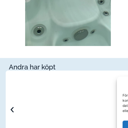
Andra har köpt
För
kom
dat
ell