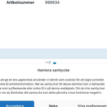
999934
Artikelnummer
Hantera samtycke
 att ge en bra upplevelse använder vi teknik som cookies för att lagra och/eller
ma åt enhetsinformation. När du samtycker till dessa tekniker kan vi behandla
Dammsugare för Spa och
a som surfbeteende eller unika ID:n på denna webbplats. Om du inte samtycker
Pool – Vakuumsug
er om du återkallar ditt samtycke kan detta påverka vissa funktioner negativt.
1 295,00
kr
Acceptera
Neka
Visa preferenser