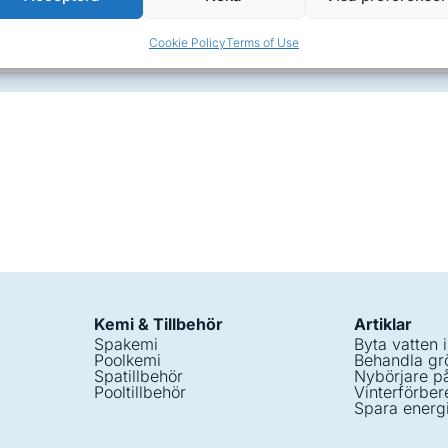
Köp
Cookie Policy
Terms of Use
Kemi & Tillbehör
Artiklar
Spakemi
Byta vatten 
Poolkemi
Behandla grö
Spatillbehör
Nybörjare p
Pooltillbehör
Vinterförber
Spara energ