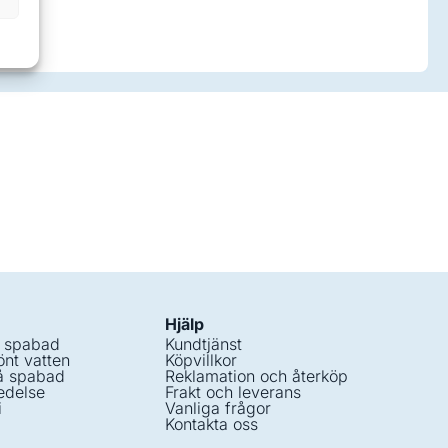
Hjälp
i spabad
Kundtjänst
nt vatten
Köpvillkor
å spabad
Reklamation och återköp
edelse
Frakt och leverans
i
Vanliga frågor
Kontakta oss