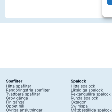
Spafilter
Spalock
Hitta spafilter
Hitta spalock
Rengöringsfria spafilter
Liksidiga spalock
Tvättbara spafilter
Rektangulära spalock
Grov gänga
Runda spalock
Fin gänga
Oktagon
Öppet hål
Swimspa
Övriga anslutningar
Måttbeställda spalock