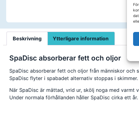
För
kom
dat
ell
Beskrivning
Ytterligare information
SpaDisc absorberar fett och oljor
SpaDisc absorberar fett och oljor från människor och 
SpaDisc flyter i spabadet alternativ stoppas i skimmer.
När SpaDisc är mättad, vrid ur, skölj noga med varmt 
Under normala förhållanden håller SpaDisc cirka ett år.