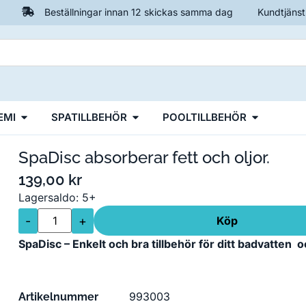
Beställningar innan 12 skickas samma dag
Kundtjänst
EMI
SPATILLBEHÖR
POOLTILLBEHÖR
SpaDisc absorberar fett och oljor.
139,00
kr
Lagersaldo: 5+
-
+
Köp
SpaDisc – Enkelt och bra tillbehör för ditt badvatten oc
993003
Artikelnummer