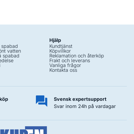
Hjälp
i spabad
Kundtjänst
nt vatten
Köpvillkor
å spabad
Reklamation och återköp
edelse
Frakt och leverans
i
Vanliga frågor
Kontakta oss
 köp
Svensk expertsupport
Svar inom 24h på vardagar