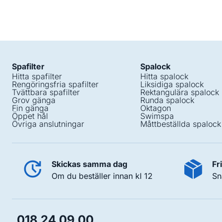
Spafilter
Spalock
Hitta spafilter
Hitta spalock
Rengöringsfria spafilter
Liksidiga spalock
Tvättbara spafilter
Rektangulära spalock
Grov gänga
Runda spalock
Fin gänga
Oktagon
Öppet hål
Swimspa
Övriga anslutningar
Måttbeställda spalock
Skickas samma dag
Fr
Om du beställer innan kl 12
Sn
018 24 09 00