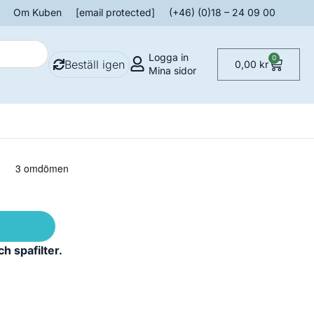
Om Kuben
[email protected]
(+46) (0)18 – 24 09 00
Logga in
0
Beställ igen
0,00
kr
Mina sidor
h spafilter.