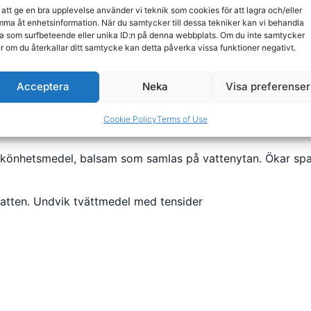
Köp
 att ge en bra upplevelse använder vi teknik som cookies för att lagra och/eller
ma åt enhetsinformation. När du samtycker till dessa tekniker kan vi behandla
a som surfbeteende eller unika ID:n på denna webbplats. Om du inte samtycker
er om du återkallar ditt samtycke kan detta påverka vissa funktioner negativt.
Acceptera
Neka
Visa preferenser
Cookie Policy
Terms of Use
skönhetsmedel, balsam som samlas på vattenytan. Ökar spafi
vatten. Undvik tvättmedel med tensider