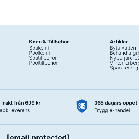
Kemi & Tillbehör
Artiklar
Spakemi
Byta vatten 
Poolkemi
Behandla grö
Spatillbehör
Nybörjare p
Pooltillbehör
Vinterförber
Spara energ
i frakt från 699 kr
365 dagars öppet
abb leverans
Trygg e-handel
[email protected]