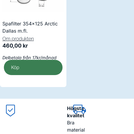
Spafilter 354×125 Arctic
Dallas m.fl.
Om produkten
460,00
kr
Delbetala från 17kr/månad
Köp
Högsta
kvalitet
Bra
material