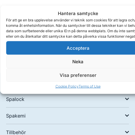
Hantera samtycke
För att ge en bra upplevelse använder vi teknik som cookies för att lagra och/
2
komma åt enhetsinformation. När du samtycker till dessa tekniker kan vi be
års
data som surfbeteende eller unika ID:n på denna webbplats. Om du inte sam
garanti
eller om du återkallar ditt samtycke kan detta påverka vissa funktioner negat
Handla
Acceptera
tryggt
Neka
Visa preferenser
Spafilter
Cookie Policy
Terms of Use
Spalock
Spakemi
Tillbehör