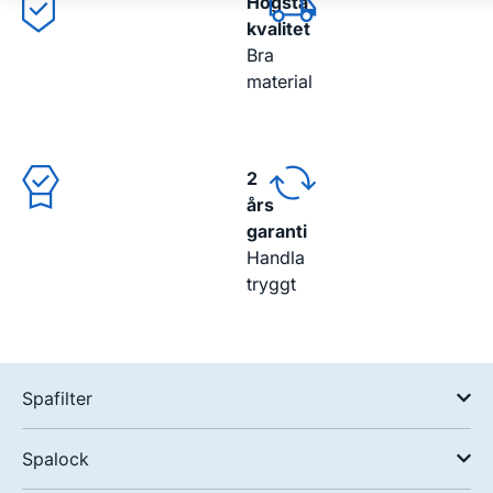
Högsta
kvalitet
Bra
material
2
års
garanti
Handla
tryggt
Spafilter
Spalock