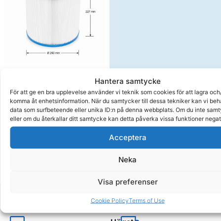
Hantera samtycke
Filter kompatibelt med
För att ge en bra upplevelse använder vi teknik som cookies för att lagra och/
Astral Terra 50
komma åt enhetsinformation. När du samtycker till dessa tekniker kan vi be
Om produkten
data som surfbeteende eller unika ID:n på denna webbplats. Om du inte sam
795,00
kr
eller om du återkallar ditt samtycke kan detta påverka vissa funktioner negat
Acceptera
Delbetala från 29kr/månad
Köp
Neka
Visa preferenser
Cookie Policy
Terms of Use