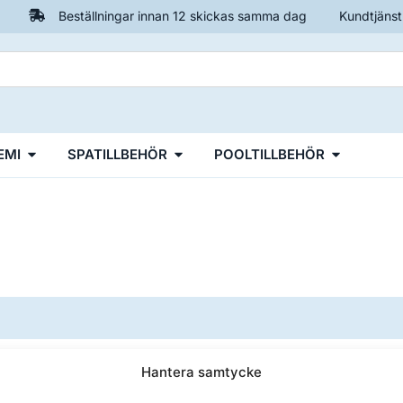
Beställningar innan 12 skickas samma dag
Kundtjänst
EMI
SPATILLBEHÖR
POOLTILLBEHÖR
i leverans
2 års garanti
Hantera samtycke
ån 699 kr
Handla tryggt