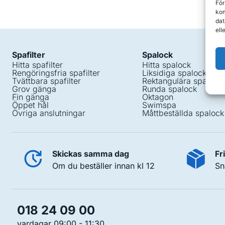
För
kom
dat
ell
Spafilter
Spalock
Hitta spafilter
Hitta spalock
Rengöringsfria spafilter
Liksidiga spalock
Tvättbara spafilter
Rektangulära spalock
Grov gänga
Runda spalock
Fin gänga
Oktagon
Öppet hål
Swimspa
Övriga anslutningar
Måttbeställda spalock
Skickas samma dag
Fr
Om du beställer innan kl 12
Sn
018 24 09 00
vardagar 09:00 - 11:30