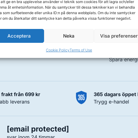
 att ge en bra upplevelse använder vi teknik som cookies för att lagra och/eller
ma åt enhetsinformation. När du samtycker till dessa tekniker kan vi behandla
a som surfbeteende eller unika ID:n på denna webbplats. Om du inte samtycker
er om du återkallar ditt samtycke kan detta påverka vissa funktioner negativt.
Kemi & Tillbehör
Artiklar
Acceptera
Neka
Visa preferenser
Spakemi
Byta vatten 
Poolkemi
Behandla grö
Spatillbehör
Nybörjare p
Cookie Policy
Terms of Use
Pooltillbehör
Vinterförber
Spara energ
i frakt från 699 kr
365 dagars öppet
abb leverans
Trygg e-handel
[email protected]
svar inom 24 timmar