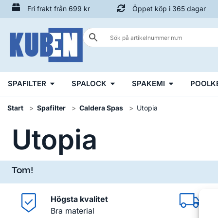
Fri frakt från 699 kr
Öppet köp i 365 dagar
SPAFILTER
SPALOCK
SPAKEMI
POOLK
Start
Spafilter
Caldera Spas
Utopia
Utopia
Tom!
Högsta kvalitet
Fr
Bra material
Fr