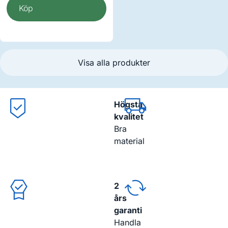
Köp
Visa alla produkter
Högsta
kvalitet
Bra
material
2
års
garanti
Handla