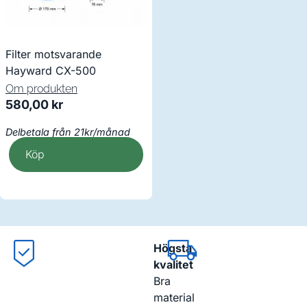
Filter motsvarande
Hayward CX-500
Om produkten
580,00
kr
Delbetala från 21kr/månad
Köp
Högsta
kvalitet
Bra
material