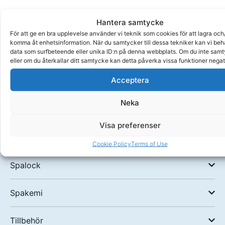
Hantera samtycke
För att ge en bra upplevelse använder vi teknik som cookies för att lagra och/
2
komma åt enhetsinformation. När du samtycker till dessa tekniker kan vi be
års
data som surfbeteende eller unika ID:n på denna webbplats. Om du inte sam
garanti
eller om du återkallar ditt samtycke kan detta påverka vissa funktioner negat
Handla
Acceptera
tryggt
Neka
Visa preferenser
Spafilter
Cookie Policy
Terms of Use
Spalock
Spakemi
Tillbehör