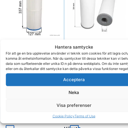
Hantera samtycke
Spafilter Jacuzzi, Nordic
Spafilter 354×125 Arctic
För att ge en bra upplevelse använder vi teknik som cookies för att lagra och/
m.fl. 337×127
Dallas m.fl.
komma åt enhetsinformation. När du samtycker till dessa tekniker kan vi be
Om produkten
Om produkten
data som surfbeteende eller unika ID:n på denna webbplats. Om du inte sam
395,00
kr
460,00
kr
eller om du återkallar ditt samtycke kan detta påverka vissa funktioner negat
Acceptera
Delbetala från 14kr/månad
Delbetala från 17kr/månad
Köp
Köp
Neka
Visa preferenser
Cookie Policy
Terms of Use