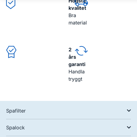
Högsta
kvalitet
Bra
material
2
års
garanti
Handla
tryggt
Spafilter
Spalock