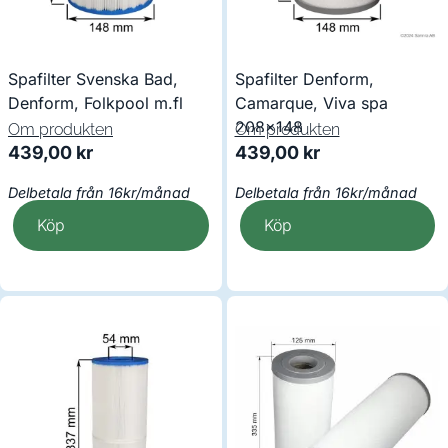
Spafilter Svenska Bad,
Spafilter Denform,
Denform, Folkpool m.fl
Camarque, Viva spa
208×148
Om produkten
Om produkten
439,00
kr
439,00
kr
Delbetala från 16kr/månad
Delbetala från 16kr/månad
Köp
Köp