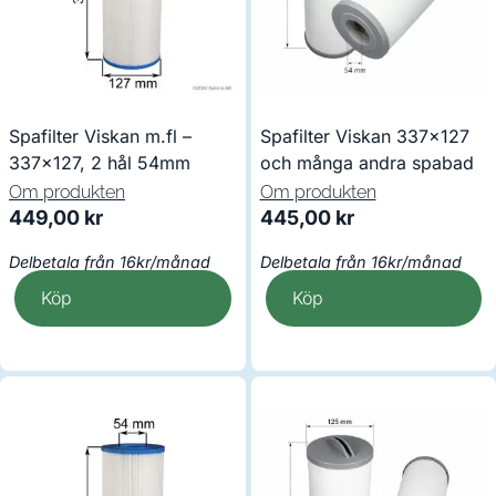
Spafilter Viskan m.fl –
Spafilter Viskan 337×127
337×127, 2 hål 54mm
och många andra spabad
Om produkten
Om produkten
449,00
kr
445,00
kr
Delbetala från 16kr/månad
Delbetala från 16kr/månad
Köp
Köp