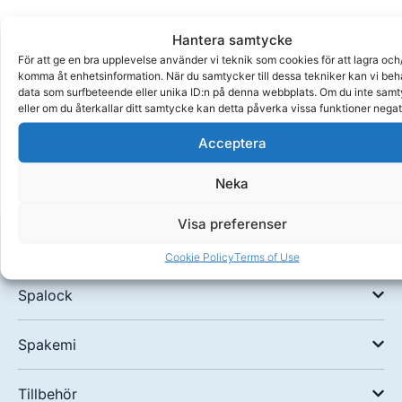
Hantera samtycke
För att ge en bra upplevelse använder vi teknik som cookies för att lagra och/
2
komma åt enhetsinformation. När du samtycker till dessa tekniker kan vi be
års
data som surfbeteende eller unika ID:n på denna webbplats. Om du inte sam
garanti
eller om du återkallar ditt samtycke kan detta påverka vissa funktioner negat
Handla
Acceptera
tryggt
Neka
Visa preferenser
Spafilter
Cookie Policy
Terms of Use
Spalock
Spakemi
Tillbehör