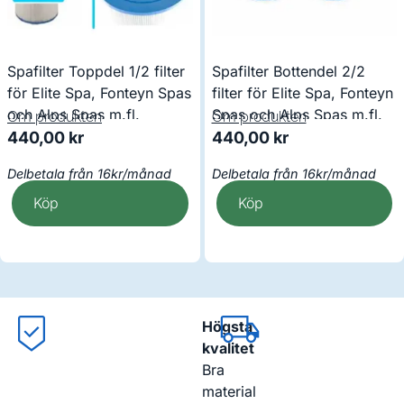
Spafilter Toppdel 1/2 filter
Spafilter Bottendel 2/2
för Elite Spa, Fonteyn Spas
filter för Elite Spa, Fonteyn
och Alps Spas m.fl.
Spas och Alps Spas m.fl.
Om produkten
Om produkten
440,00
kr
440,00
kr
Delbetala från 16kr/månad
Delbetala från 16kr/månad
Köp
Köp
Högsta
kvalitet
Bra
material