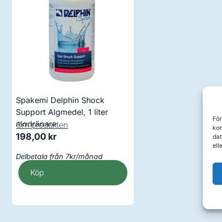
Spakemi Delphin Shock
Support Algmedel, 1 liter
För
algdräpare
Om produkten
kom
198,00
kr
dat
ell
Delbetala från 7kr/månad
Köp