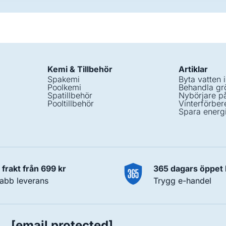
Kemi & Tillbehör
Artiklar
Spakemi
Byta vatten 
Poolkemi
Behandla grö
Spatillbehör
Nybörjare p
Pooltillbehör
Vinterförber
Spara energ
i frakt från 699 kr
365 dagars öppet
abb leverans
Trygg e-handel
[email protected]