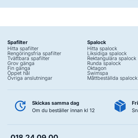
Spafilter
Spalock
Hitta spafilter
Hitta spalock
Rengöringsfria spafilter
Liksidiga spalock
Tvättbara spafilter
Rektangulära spalock
Grov gänga
Runda spalock
Fin gänga
Oktagon
Öppet hål
Swimspa
Övriga anslutningar
Måttbeställda spalock
Skickas samma dag
Fr
Om du beställer innan kl 12
Sn
018 24 09 00