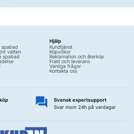
Hjälp
i spabad
Kundtjänst
nt vatten
Köpvillkor
å spabad
Reklamation och återköp
edelse
Frakt och leverans
i
Vanliga frågor
Kontakta oss
 köp
Svensk expertsupport
Svar inom 24h på vardagar