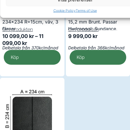
Cookie Policy
Terms of Use
Spalock Hydropool m.fl.
Spalock 233,7 x 233,7 R=
234×234 R=15cm, väv, 3
15,2 mm Brunt. Passar
färger
Hydropool, Sundance,
Om produkten
Om produkten
Artesian m.fl
10 099,00
kr
–
11
9 999,00
kr
099,00
kr
Delbetala från 370kr/månad
Delbetala från 366kr/månad
Köp
Köp