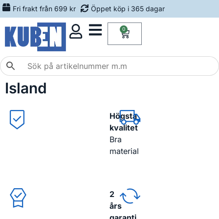
Fri frakt från 699 kr
Öppet köp i 365 dagar
0
Island
Högsta
kvalitet
Bra
material
2
års
garanti