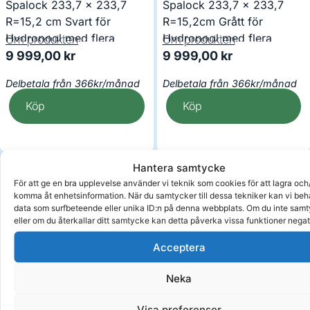
Spalock 233,7 x 233,7
Spalock 233,7 x 233,7
R=15,2 cm Svart för
R=15,2cm Grått för
Hydropool med flera
Hydropool med flera
Om produkten
Om produkten
9 999,00
kr
9 999,00
kr
Delbetala från 366kr/månad
Delbetala från 366kr/månad
Köp
Köp
Hantera samtycke
För att ge en bra upplevelse använder vi teknik som cookies för att lagra och/
komma åt enhetsinformation. När du samtycker till dessa tekniker kan vi be
data som surfbeteende eller unika ID:n på denna webbplats. Om du inte sam
eller om du återkallar ditt samtycke kan detta påverka vissa funktioner negat
Acceptera
Neka
Visa preferenser