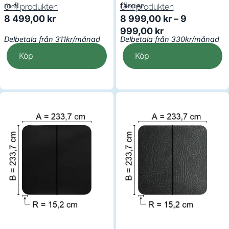
m.fl.
färger
Om produkten
Om produkten
8 499,00
kr
8 999,00
kr
–
9
999,00
kr
Delbetala från 311kr/månad
Delbetala från 330kr/månad
Köp
Köp