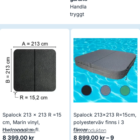
Handla
tryggt
Spalock 213 x 213 R =15
Spalock 213×213 R=15cm,
cm, Marin vinyl,
polyesterväv finns i 3
Hydropool m.fl.
färger
Om produkten
Om produkten
8 399,00
kr
8 899,00
kr
–
9