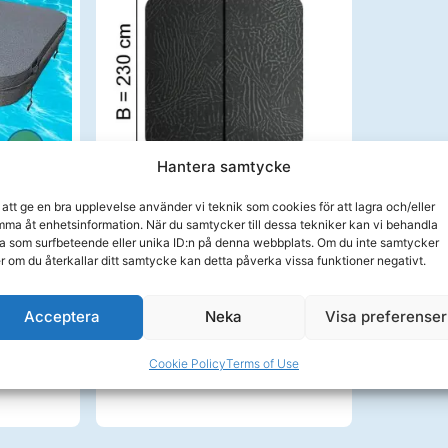
Hantera samtycke
 att ge en bra upplevelse använder vi teknik som cookies för att lagra och/eller
15cm,
Spalock Denform m.fl. 230 x
ma åt enhetsinformation. När du samtycker till dessa tekniker kan vi behandla
olika
230 R=15 cm Grått
a som surfbeteende eller unika ID:n på denna webbplats. Om du inte samtycker
er om du återkallar ditt samtycke kan detta påverka vissa funktioner negativt.
Om produkten
99,00
kr
9 599,00
kr
Acceptera
Neka
Visa preferenser
ånad
Delbetala från 352kr/månad
Köp
Cookie Policy
Terms of Use