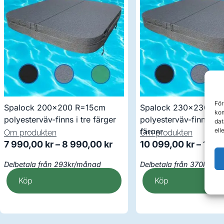
För
Spalock 200×200 R=15cm
Spalock 230×230 R=
kom
polyesterväv-finns i tre färger
polyesterväv-finns i 3 
dat
ell
färger
Om produkten
Om produkten
7 990,00
kr
–
8 990,00
kr
10 099,00
kr
–
10 5
Delbetala från 293kr/månad
Delbetala från 370kr/m
Köp
Köp