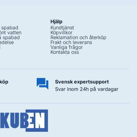
Hjälp
i spabad
Kundtjänst
nt vatten
Köpvillkor
å spabad
Reklamation och återköp
edelse
Frakt och leverans
i
Vanliga frågor
Kontakta oss
 köp
Svensk expertsupport
Svar inom 24h på vardagar