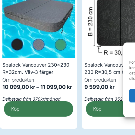
För
Spalock Vancouver 230×230
Spalock Vancouver m.
kom
R=32cm. Väv-3 färger
230 R=30,5 cm Grått
dat
ell
Om produkten
Om produkten
10 099,00
kr
–
11 099,00
kr
9 599,00
kr
Delbetala från 370kr/månad
Delbetala från 352kr/m
Köp
Köp