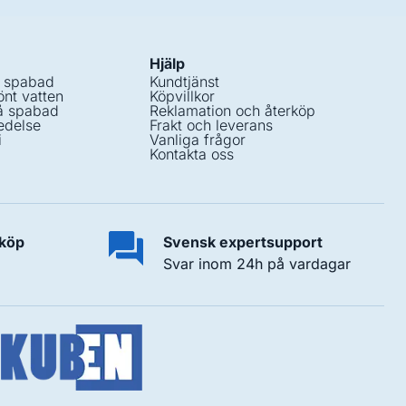
Hjälp
i spabad
Kundtjänst
nt vatten
Köpvillkor
å spabad
Reklamation och återköp
edelse
Frakt och leverans
i
Vanliga frågor
Kontakta oss
 köp
Svensk expertsupport
Svar inom 24h på vardagar