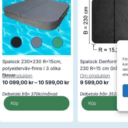
För
Spalock 230×230 R=15cm,
Spalock Denform m.fl
kom
polyesterväv-finns i 3 olika
230 R=15 cm Grått
dat
ell
färger
Om produkten
Om produkten
10 099,00
kr
–
10 599,00
kr
9 599,00
kr
Delbetala från 370kr/månad
Delbetala från 352kr/m
Köp
Köp