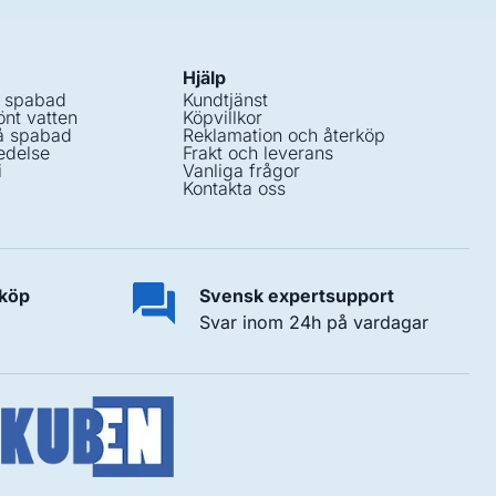
Hjälp
i spabad
Kundtjänst
nt vatten
Köpvillkor
å spabad
Reklamation och återköp
edelse
Frakt och leverans
i
Vanliga frågor
Kontakta oss
 köp
Svensk expertsupport
Svar inom 24h på vardagar