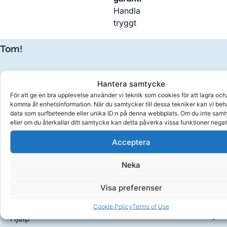
Handla
tryggt
Tom!
Spafilter
Hantera samtycke
För att ge en bra upplevelse använder vi teknik som cookies för att lagra och/
komma åt enhetsinformation. När du samtycker till dessa tekniker kan vi be
Spalock
data som surfbeteende eller unika ID:n på denna webbplats. Om du inte sam
eller om du återkallar ditt samtycke kan detta påverka vissa funktioner negat
Spakemi
Acceptera
Tillbehör
Neka
Visa preferenser
Artiklar
Cookie Policy
Terms of Use
Hjälp