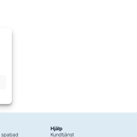
Hjälp
i spabad
Kundtjänst