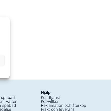
Hjälp
i spabad
Kundtjänst
nt vatten
Köpvillkor
å spabad
Reklamation och återköp
edelse
Frakt och leverans