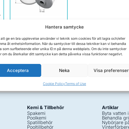
Spafilter Wellis,
Hantera samtycke
Artesian, Vita Spa
 att ge en bra upplevelse använder vi teknik som cookies för att lagra och/eller
Om produkten
ma åt enhetsinformation. När du samtycker till dessa tekniker kan vi behandla
a som surfbeteende eller unika ID:n på denna webbplats. Om du inte samtycker
460,00
kr
er om du återkallar ditt samtycke kan detta påverka vissa funktioner negativt.
d
Delbetala från 17kr/månad
Acceptera
Neka
Visa preferenser
Köp
Cookie Policy
Terms of Use
Kemi & Tillbehör
Artiklar
Spakemi
Byta vatten 
Poolkemi
Behandla grö
Spatillbehör
Nybörjare p
Pooltillbehör
Vinterförber