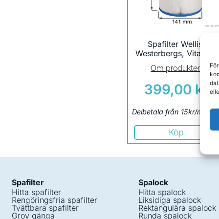
Spafilter Wellis,
Westerbergs, Vita Spa
För
Om produkten
kom
dat
399,00
kr
ell
Delbetala från 15kr/måna
Köp
Spafilter
Spalock
Hitta spafilter
Hitta spalock
Rengöringsfria spafilter
Liksidiga spalock
Tvättbara spafilter
Rektangulära spalock
Grov gänga
Runda spalock