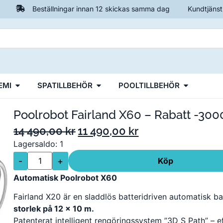
Beställningar innan 12 skickas samma dag
Kundtjänst
EMI
SPATILLBEHÖR
POOLTILLBEHÖR
Poolrobot Fairland X60 – Rabatt -300
14 490,00
kr
11 490,00
kr
Lagersaldo: 1
-
+
Köp
Automatisk Poolrobot X60
Fairland X20 är en sladdlös batteridriven automatisk
storlek på 12 x 10 m.
Patenterat intelligent rengöringssystem ”3D S Path” – e