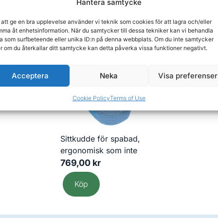
Hantera samtycke
 att ge en bra upplevelse använder vi teknik som cookies för att lagra och/eller
ma åt enhetsinformation. När du samtycker till dessa tekniker kan vi behandla
a som surfbeteende eller unika ID:n på denna webbplats. Om du inte samtycker
6260060
Artikelnummer
er om du återkallar ditt samtycke kan detta påverka vissa funktioner negativt.
Acceptera
Neka
Visa preferenser
Cookie Policy
Terms of Use
Sittkudde för spabad,
ergonomisk som inte
flyter
769,00
kr
Köp