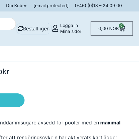
Om Kuben
[email protected]
(+46) (0)18 – 24 09 00
Logga in
0
Beställ igen
0,00
NOK
Mina sidor
0kr
 banddammsugare avsedd för pooler med en
maximal
fter att rengöringscykeln har aktiverats kartlägger