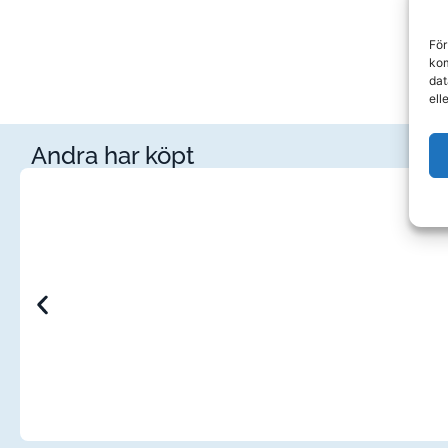
För
kom
dat
ell
Andra har köpt