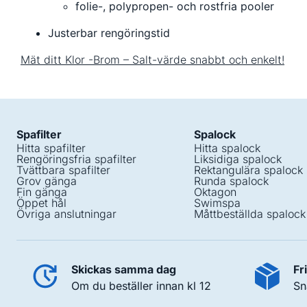
folie-, polypropen- och rostfria pooler
Justerbar rengöringstid
Mät ditt Klor -Brom – Salt-värde snabbt och enkelt!
Spafilter
Spalock
Hitta spafilter
Hitta spalock
Rengöringsfria spafilter
Liksidiga spalock
Tvättbara spafilter
Rektangulära spalock
Grov gänga
Runda spalock
Fin gänga
Oktagon
Öppet hål
Swimspa
Övriga anslutningar
Måttbeställda spalock
Skickas samma dag
Fr
Om du beställer innan kl 12
Sn