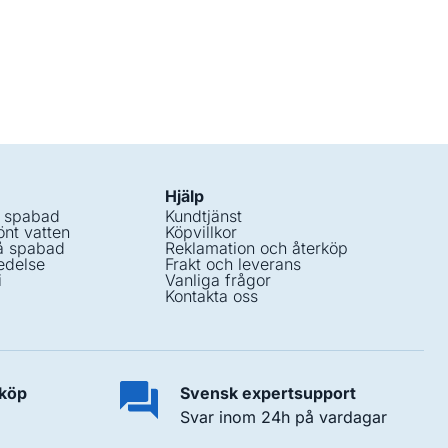
Hjälp
i spabad
Kundtjänst
nt vatten
Köpvillkor
å spabad
Reklamation och återköp
edelse
Frakt och leverans
i
Vanliga frågor
Kontakta oss
 köp
Svensk expertsupport
Svar inom 24h på vardagar