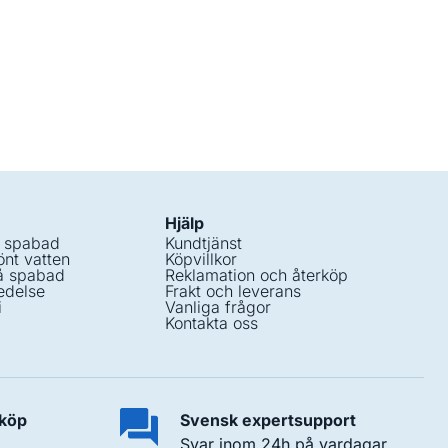
Hjälp
i spabad
Kundtjänst
nt vatten
Köpvillkor
å spabad
Reklamation och återköp
edelse
Frakt och leverans
i
Vanliga frågor
Kontakta oss
 köp
Svensk expertsupport
Svar inom 24h på vardagar