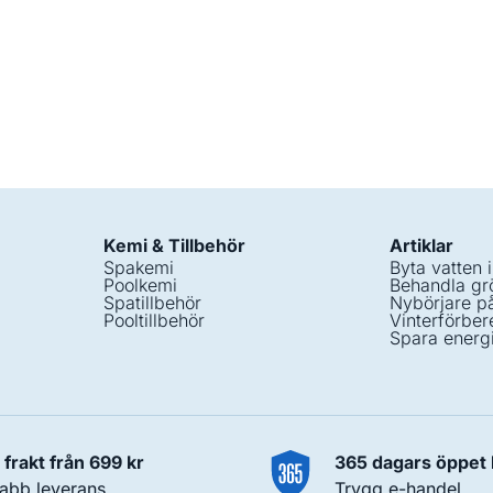
Kemi & Tillbehör
Artiklar
Spakemi
Byta vatten 
Poolkemi
Behandla grö
Spatillbehör
Nybörjare p
Pooltillbehör
Vinterförber
Spara energ
i frakt från 699 kr
365 dagars öppet
abb leverans
Trygg e-handel