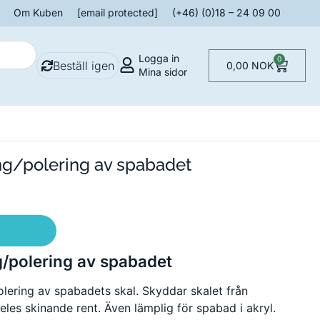
Om Kuben
[email protected]
(+46) (0)18 – 24 09 00
Logga in
0
Beställ igen
0,00
NOK
Mina sidor
ing/polering av spabadet
g/polering av spabadet
polering av spabadets skal. Skyddar skalet från
deles skinande rent. Även lämplig för spabad i akryl.