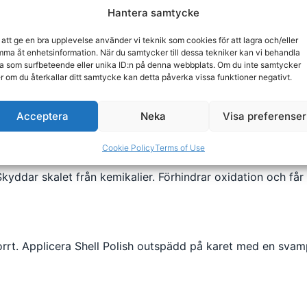
Köp
Hantera samtycke
 att ge en bra upplevelse använder vi teknik som cookies för att lagra och/eller
ma åt enhetsinformation. När du samtycker till dessa tekniker kan vi behandla
a som surfbeteende eller unika ID:n på denna webbplats. Om du inte samtycker
er om du återkallar ditt samtycke kan detta påverka vissa funktioner negativt.
Acceptera
Neka
Visa preferenser
pabadet
Cookie Policy
Terms of Use
Skyddar skalet från kemikalier. Förhindrar oxidation och får
torrt. Applicera Shell Polish outspädd på karet med en svamp