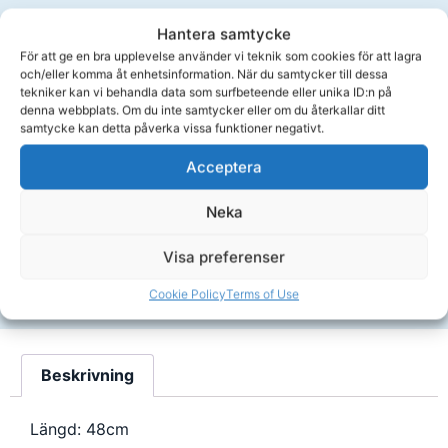
Andra har köpt
Hantera samtycke
För att ge en bra upplevelse använder vi teknik som cookies för att lagra
och/eller komma åt enhetsinformation. När du samtycker till dessa
tekniker kan vi behandla data som surfbeteende eller unika ID:n på
denna webbplats. Om du inte samtycker eller om du återkallar ditt
samtycke kan detta påverka vissa funktioner negativt.
Sittkudde för spabad, ergonomisk som inte flyter
D
Acceptera
769,00
kr
1
Neka
Köp
Visa preferenser
Cookie Policy
Terms of Use
Beskrivning
Längd: 48cm