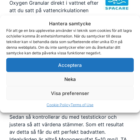
Oxygen Granular direkt i vattnet efter
att du satt på vattencirkulationen
med lägsta hastighet. Om du just har fyllt i nytt
Hantera samtycke
badvatten så tillsätter du 30 ml Active Oxygen
För att ge en bra upplevelse använder vi teknik som cookies för att lagra
Granular per 1000 liter vatten. Efter denna
och/eller komma åt enhetsinformation. När du samtycker till dessa
uppstart så behöver du dagligen underhålla
tekniker kan vi behandla data som surfbeteende eller unika ID:n på
badvattnet med tillsätta 15 ml per 1000 liter
denna webbplats. Om du inte samtycker eller om du återkallar ditt
samtycke kan detta påverka vissa funktioner negativt.
vatten.
Acceptera
Det går alltså att bada redan 10 minuter efter du
tillsatt Oxygen.
Neka
Om du inte ska inte bada i vattnet under flera
dagar så måste du tillsätta 30 ml SpaCare Active
Visa preferenser
Oxygen Granular per 1000 liter efter badningen
som efterdesinfektion av vattnet.
Cookie Policy
Terms of Use
Sedan så kontrollerar du med teststickor och
justera så att värdena stämmer. Som ett resultat
av detta så får du ett perfekt badvatten.
Idealvärden är alltså Monopersulfat 5–10 mg/l, TA