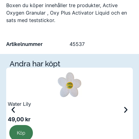
Boxen du köper innehåller tre produkter, Active
Oxygen Granular , Oxy Plus Activator Liquid och en
sats med teststickor.
45537
Artikelnummer
Andra har köpt
Water Lily
S
ä
49,00
kr
1
Köp