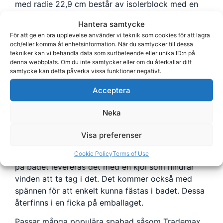
med radie 22,9 cm består av isolerblock med en
densitet på 25kg per kubikmeter. Färgen är Brunt.
Hantera samtycke
Förstärkning sker via galvad U-balk av stål (stål är
För att ge en bra upplevelse använder vi teknik som cookies för att lagra
överlägset aluminium i styrka och vridstyvhet) som
och/eller komma åt enhetsinformation. När du samtycker till dessa
är inbäddad i isolerblocket vilket gör att den inte
tekniker kan vi behandla data som surfbeteende eller unika ID:n på
denna webbplats. Om du inte samtycker eller om du återkallar ditt
riskerar att skada fuktspärren.
samtycke kan detta påverka vissa funktioner negativt.
Fuktspärren på lock till spabad 820013 är i sin tur
Acceptera
vaccumsuget, varmsvetsat och tillverkat i
aluminiumbelagd plastfilm. Tjocklek och densitet
Neka
är oerhört viktigt för isoleringen. Detta lock har
därför en maximal tjocklek på 127 mm på mitten
Visa preferenser
och 102 mm på sidorna för effektiv
Cookie Policy
Terms of Use
vattenavrinning. För att locket ska ligga kvar bra
på badet levereras det med en kjol som hindrar
vinden att ta tag i det. Det kommer också med
spännen för att enkelt kunna fästas i badet. Dessa
återfinns i en ficka på emballaget.
Passar många populära spabad såsom Trademax,