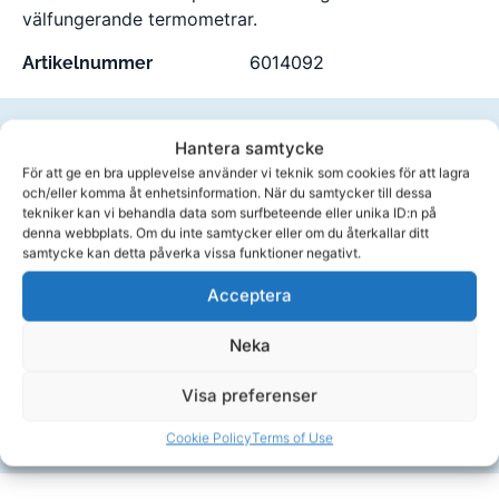
välfungerande termometrar.
6014092
Artikelnummer
Andra har köpt
Hantera samtycke
För att ge en bra upplevelse använder vi teknik som cookies för att lagra
och/eller komma åt enhetsinformation. När du samtycker till dessa
tekniker kan vi behandla data som surfbeteende eller unika ID:n på
denna webbplats. Om du inte samtycker eller om du återkallar ditt
samtycke kan detta påverka vissa funktioner negativt.
Sittkudde för spabad, ergonomisk som inte flyter
D
Acceptera
769,00
kr
1
Neka
Köp
Visa preferenser
Cookie Policy
Terms of Use