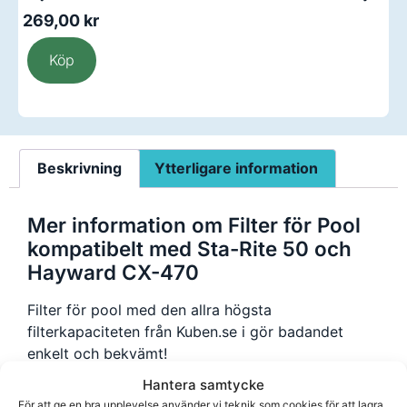
269,00
kr
2
Köp
Beskrivning
Ytterligare information
Mer information om Filter för Pool
kompatibelt med Sta-Rite 50 och
Hayward CX-470
Filter för pool med den allra högsta
filterkapaciteten från Kuben.se i gör badandet
enkelt och bekvämt!
Hantera samtycke
Filtret är kompatibelt med flera pooler, se
För att ge en bra upplevelse använder vi teknik som cookies för att lagra