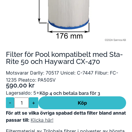
Filter för Pool kompatibelt med Sta-
Rite 50 och Hayward CX-470
Motsvarar Darlly: 70517 Unicel: C-7447 Filbur: FC-
1235 Pleatco: PA50SV
590,00
kr
Lagersaldo: 5+
Köp 4 och betala bara för 3
-
+
Köp
För att se vilka övriga spabad detta filter bland annat
passar till:
Klicka här!
Filtermaterial av Trilobala fibrer i polyester av högsta