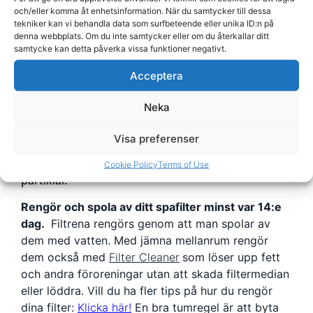
komplett lista nedan
. Detta filter passar till Sta-
och/eller komma åt enhetsinformation. När du samtycker till dessa
Rite 50 och Hayward m.fl. Längd 360 mm,
tekniker kan vi behandla data som surfbeteende eller unika ID:n på
diameter 178mm och bottenanslutningen är öppet
denna webbplats. Om du inte samtycker eller om du återkallar ditt
samtycke kan detta påverka vissa funktioner negativt.
hål 76mm.
Acceptera
Traditionella filter som detta består av
filtermaterial som veckas (plisseras) runt filtret.
Neka
Man veckar materialet runt filtret för att det ska få
plats en större yta material runt filtret. Ju tätare
Visa preferenser
Själva
vecken sitter desto större filteryta får filtret.
formen gör också att materialet effektivare tar upp
Cookie Policy
Terms of Use
partiklar.
Rengör och spola av ditt spafilter minst var 14:e
dag.
Filtrena rengörs genom att man spolar av
dem med vatten. Med jämna mellanrum rengör
dem också med
Filter Cleaner
som löser upp fett
och andra föroreningar utan att skada filtermedian
eller löddra. Vill du ha fler tips på hur du rengör
dina filter:
Klicka här!
En bra tumregel är att byta