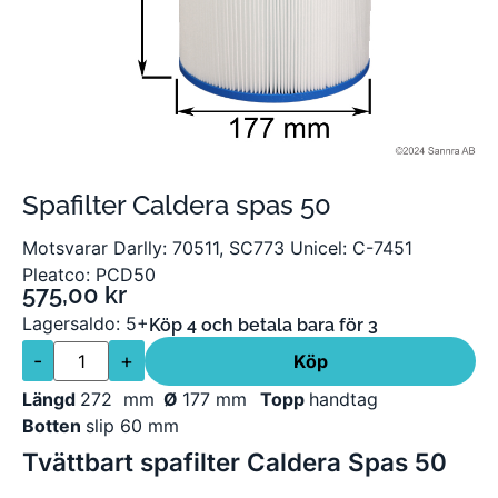
Spafilter Caldera spas 50
Motsvarar Darlly: 70511, SC773 Unicel: C-7451
Pleatco: PCD50
575,00
kr
Lagersaldo: 5+
Köp 4 och betala bara för 3
-
+
Köp
Längd
272 mm
Ø
177 mm
Topp
handtag
Botten
slip 60 mm
Tvättbart spafilter Caldera Spas 50