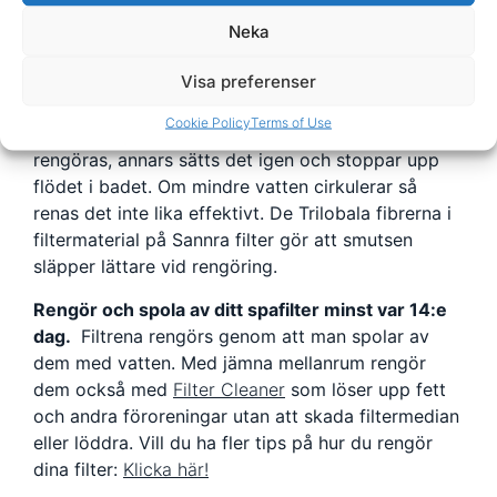
formen. Själva formen gör också att materialet
Neka
effektivare tar upp partiklar.
Visa preferenser
Rengöring av spafilter
Cookie Policy
Terms of Use
För att bibehålla effektiviteten i filtret behöver det
rengöras, annars sätts det igen och stoppar upp
flödet i badet. Om mindre vatten cirkulerar så
renas det inte lika effektivt. De Trilobala fibrerna i
filtermaterial på Sannra filter gör att smutsen
släpper lättare vid rengöring.
Rengör och spola av ditt spafilter minst var 14:e
dag.
Filtrena rengörs genom att man spolar av
dem med vatten. Med jämna mellanrum rengör
dem också med
Filter Cleaner
som löser upp fett
och andra föroreningar utan att skada filtermedian
eller löddra. Vill du ha fler tips på hur du rengör
dina filter:
Klicka här!