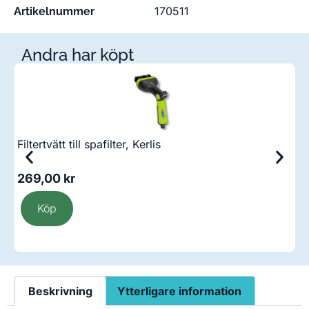
170511
Artikelnummer
Andra har köpt
Filtertvätt till spafilter, Kerlis
Fi
269,00
kr
2
Köp
Beskrivning
Ytterligare information