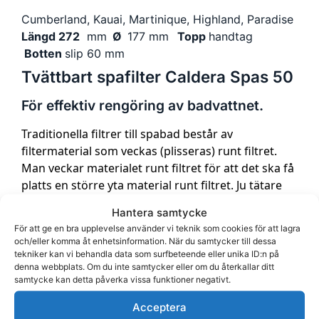
Cumberland,
Kauai, Martinique,
Highland, Paradise
Längd 272
mm
Ø
177 mm
Topp
handtag
Botten
slip 60 mm
Tvättbart spafilter Caldera Spas 50
För effektiv rengöring av badvattnet.
Traditionella filtrer till spabad består av
filtermaterial som veckas (plisseras) runt filtret.
Man veckar materialet runt filtret för att det ska få
platts en större yta material runt filtret. Ju tätare
vecken sitter desto större filteryta får filtret. Lamell
Hantera samtycke
filters ytan mäts i square feet.
För att ge en bra upplevelse använder vi teknik som cookies för att lagra
och/eller komma åt enhetsinformation. När du samtycker till dessa
Materialet i våra Sannra filter till spabad är
tekniker kan vi behandla data som surfbeteende eller unika ID:n på
tillverkade av Trilobal fiber i polyester. Den
denna webbplats. Om du inte samtycker eller om du återkallar ditt
tresidiga Trilobalformen gör filtret betydligt mer
samtycke kan detta påverka vissa funktioner negativt.
effektivt än filter med traditionella fibrer genom
Acceptera
att den effektiva ytan i filtret ökar av den tresidiga