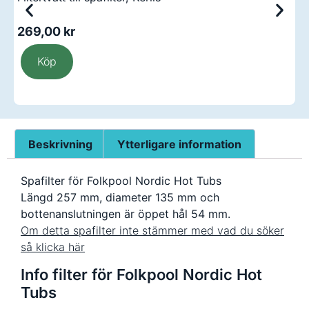
269,00
kr
2
Köp
Beskrivning
Ytterligare information
Spafilter för Folkpool Nordic Hot Tubs
Längd 257 mm, diameter 135 mm och
bottenanslutningen är öppet hål 54 mm.
Om detta spafilter inte stämmer med vad du söker
så klicka här
Info filter för Folkpool Nordic Hot
Tubs