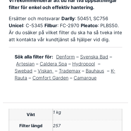
Vi rekommenderar att du har två uppsättningar
filter för enkel och effektiv hantering.
Ersätter och motsvarar
Darlly
: 50451, SC756
Unicel
: C-5345
Filbur
: FC-2970
Pleatco
: PLBS50
.
Är du osäker på vilket filter du ska ha så tveka inte
att kontakta vår kundtjänst så hjälper vid dig.
Sök alla filter för:
Denform
–
Svenska Bad
–
Artesian
–
Caldera Spa
–
Hydropool
–
Swebad
–
Viskan
–
Trademax
–
Bauhaus
–
K-
Rauta
–
Comfort Garden
–
Camarque
1 kg
Vikt
Filter längd
257