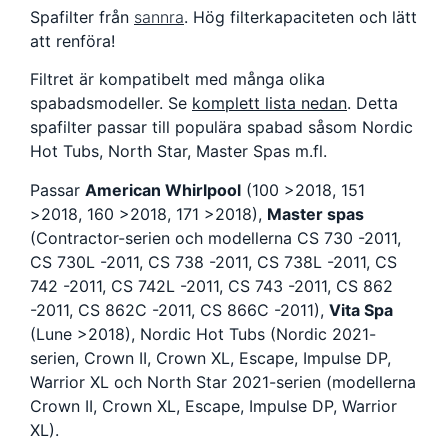
Spafilter från
sannra
. Hög filterkapaciteten och lätt
att renföra!
Filtret är kompatibelt med många olika
spabadsmodeller. Se
komplett lista nedan
. Detta
spafilter passar till populära spabad såsom Nordic
Hot Tubs, North Star, Master Spas m.fl.
Passar
American Whirlpool
(100 >2018, 151
>2018, 160 >2018, 171 >2018),
Master spas
(Contractor-serien och modellerna CS 730 -2011,
CS 730L -2011, CS 738 -2011, CS 738L -2011, CS
742 -2011, CS 742L -2011, CS 743 -2011, CS 862
-2011, CS 862C -2011, CS 866C -2011),
Vita Spa
(Lune >2018), Nordic Hot Tubs (Nordic 2021-
serien,
Crown II, Crown XL, Escape, Impulse DP,
Warrior XL och North Star 2021-serien (modellerna
Crown II, Crown XL, Escape, Impulse DP, Warrior
XL).