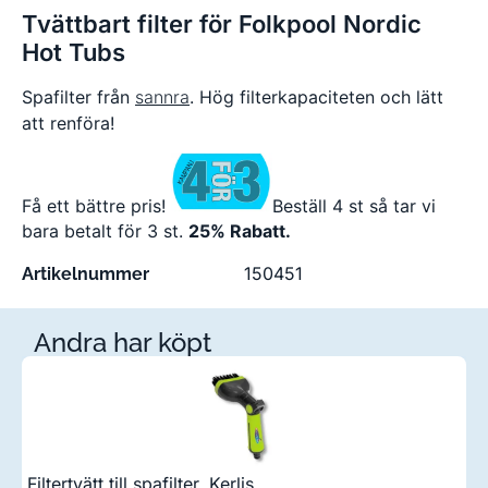
Tvättbart filter för Folkpool Nordic
Hot Tubs
Spafilter från
sannra
. Hög filterkapaciteten och lätt
att renföra!
Få ett bättre pris!
Beställ 4 st så tar vi
bara betalt för 3 st.
25% Rabatt.
150451
Artikelnummer
Andra har köpt
Filtertvätt till spafilter, Kerlis
Fi