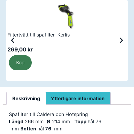
Filtertvätt till spafilter, Kerlis
Fi
269,00
kr
2
Köp
Beskrivning
Ytterligare information
Spafilter till Caldera och Hotspring
Längd
266 mm
Ø
214 mm
Topp
hål 76
mm
Botten
hål
76
mm