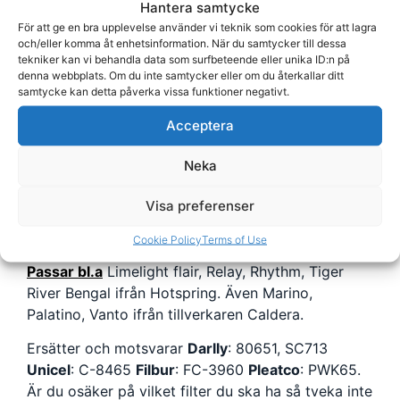
Hantera samtycke
För att ge en bra upplevelse använder vi teknik som cookies för att lagra
Rengör och spola av ditt spafilter minst var 14:e
och/eller komma åt enhetsinformation. När du samtycker till dessa
dag.
Filtrena rengörs genom att man spolar av
tekniker kan vi behandla data som surfbeteende eller unika ID:n på
dem med vatten. Med jämna mellanrum rengör
denna webbplats. Om du inte samtycker eller om du återkallar ditt
samtycke kan detta påverka vissa funktioner negativt.
dem också med
Filter Cleaner
som löser upp fett
och andra föroreningar utan att skada filtermedian
Acceptera
eller löddra. Vill du ha fler tips på hur du rengör
dina filter:
Klicka här!
En bra tumregel är att byta
Neka
filtren helt och köpa nya var 12:e månad.
Visa preferenser
Vi rekommenderar att du har två uppsättningar
filter för enkel och effektiv hantering.
Cookie Policy
Terms of Use
Passar bl.a
Limelight flair, Relay, Rhythm, Tiger
River Bengal ifrån Hotspring. Även Marino,
Palatino, Vanto ifrån tillverkaren Caldera.
Ersätter och motsvarar
Darlly
: 80651, SC713
Unicel
: C-8465
Filbur
: FC-3960
Pleatco
: PWK65
.
Är du osäker på vilket filter du ska ha så tveka inte