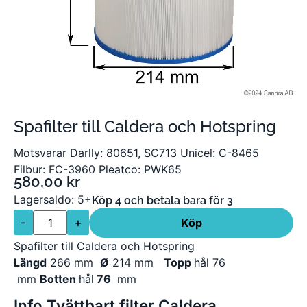
Spafilter till Caldera och Hotspring
Motsvarar Darlly: 80651, SC713 Unicel: C-8465
Filbur: FC-3960 Pleatco: PWK65
580,00
kr
Lagersaldo: 5+
Köp 4 och betala bara för 3
-
+
Köp
Spafilter till Caldera och Hotspring
Längd
266 mm
Ø
214 mm
Topp
hål 76
mm
Botten
hål
76
mm
Info Tvättbart filter Caldera,