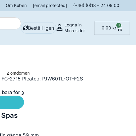
Om Kuben
[email protected]
(+46) (0)18 – 24 09 00
Logga in
0
Beställ igen
0,00
kr
Mina sidor
r: FC-2715 Pleatco: PJW60TL-OT-F2S
 bara för 3
r Spas
 fin gänga 59 mm