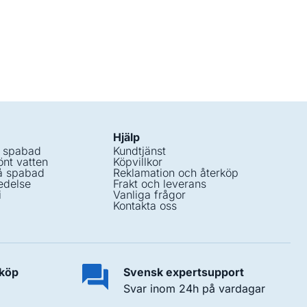
Hjälp
i spabad
Kundtjänst
nt vatten
Köpvillkor
å spabad
Reklamation och återköp
edelse
Frakt och leverans
i
Vanliga frågor
Kontakta oss
 köp
Svensk expertsupport
Svar inom 24h på vardagar