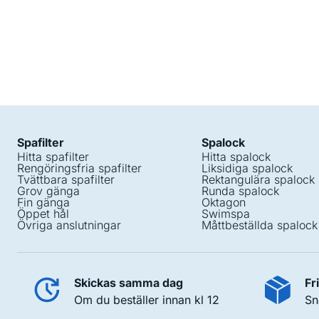
Spafilter
Spalock
Hitta spafilter
Hitta spalock
Rengöringsfria spafilter
Liksidiga spalock
Tvättbara spafilter
Rektangulära spalock
Grov gänga
Runda spalock
Fin gänga
Oktagon
Öppet hål
Swimspa
Övriga anslutningar
Måttbeställda spalock
Skickas samma dag
Fr
Om du beställer innan kl 12
Sn