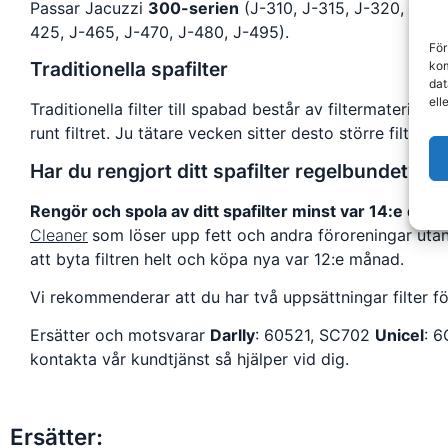
Passar Jacuzzi
300-serien
(
J-310, J-315, J-320, J-32
425, J-465, J-470, J-480, J-495).
För
Traditionella spafilter
kom
dat
ell
Traditionella filter till spabad består av filtermaterial 
runt filtret. Ju tätare vecken sitter desto större filteryta 
Har du rengjort ditt spafilter regelbundet?
Rengör och spola av ditt spafilter minst var 14:e dag.
Cleaner
som löser upp fett och andra föroreningar utan a
att byta filtren helt och köpa nya var 12:e månad.
Vi rekommenderar att du har två uppsättningar filter fö
Ersätter och motsvarar
Darlly
: 60521, SC702
Unicel
: 
kontakta vår kundtjänst så hjälper vid dig.
Ersätter: