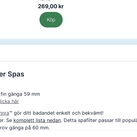
269,00
kr
Köp
ter Spas
 fin gänga 59 mm
licka här
nnra
™ gör ditt badandet enkelt och bekvämt!
er. Se
komplett lista nedan
. Detta spafilter passar till po
grov gänga på 60 mm.