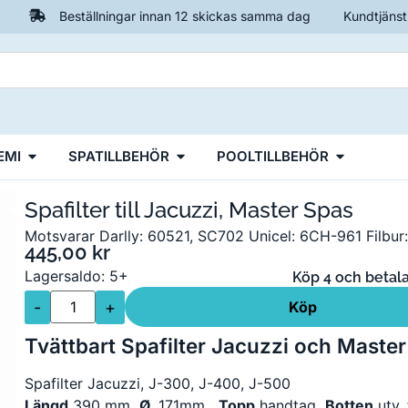
Beställningar innan 12 skickas samma dag
Kundtjänst
EMI
SPATILLBEHÖR
POOLTILLBEHÖR
Spafilter till Jacuzzi, Master Spas
Motsvarar Darlly: 60521, SC702 Unicel: 6CH-961 Filbu
445,00
kr
Lagersaldo: 5+
Köp 4 och betala
-
+
Köp
Tvättbart Spafilter Jacuzzi och Maste
Spafilter Jacuzzi, J-300, J-400, J-500
Längd
390 mm
Ø
171mm
Topp
handtag
Botten
utv.