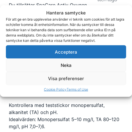
Du tillsätter SpaCare Activ Oxygen
Granular direkt i vattnet efter att du satt på
Hantera samtycke
vattencirkulationen med lägsta hastighet. Om du
För att ge en bra upplevelse använder vi teknik som cookies för att lagra
och/eller komma åt enhetsinformation. När du samtycker till dessa
just har fyllt i nytt badvatten så tillsätter du 30 ml
tekniker kan vi behandla data som surfbeteende eller unika ID:n på
Active Oxygen Granular per 1000 liter vatten. Efter
denna webbplats. Om du inte samtycker eller om du återkallar ditt
denna uppstart så behöver du dagligen underhålla
samtycke kan detta påverka vissa funktioner negativt.
badvattnet med tillsätta 15 ml per 1000 liter
Acceptera
vatten.
Neka
Det går att bada 10 minuter efter tillsättningen.
Om du inte ska inte bada i vattnet under flera
Visa preferenser
dagar så måste du tillsätta 30 ml SpaCare Active
Oxygen Granular per 1000 liter efter badningen
Cookie Policy
Terms of Use
som efterdesinfektion av vattnet.
Kontrollera med teststickor monopersulfat,
alkanitet (TA) och pH.
Idealvärden: Monopersulfat 5–10 mg/l, TA 80–120
mg/l, pH 7,0–7,6.