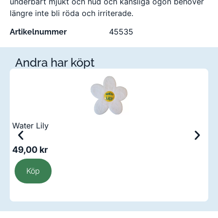
underbart mjukt och hud och känsliga ögon behöver
längre inte bli röda och irriterade.
45535
Artikelnummer
Andra har köpt
Water Lily
S
ä
49,00
kr
1
Köp