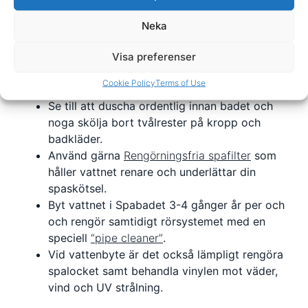
Använd klor som desinfektionsmedel i
spabadet. Billigast och bäst. Finns det
Neka
klorallergier så använd Brom.
Underdosera inte. Var inte rädd för kloret, var
Visa preferenser
rädd för bakterierna. Dosera alltid enligt
Cookie Policy
Terms of Use
anvisningen på förpackningen.
Se till att duscha ordentlig innan badet och
noga skölja bort tvålrester på kropp och
badkläder.
Använd gärna
Rengörningsfria spafilter
som
håller vattnet renare och underlättar din
spaskötsel.
Byt vattnet i Spabadet 3-4 gånger år per och
och rengör samtidigt rörsystemet med en
speciell
“pipe cleaner”
.
Vid vattenbyte är det också lämpligt rengöra
spalocket samt behandla vinylen mot väder,
vind och UV strålning.