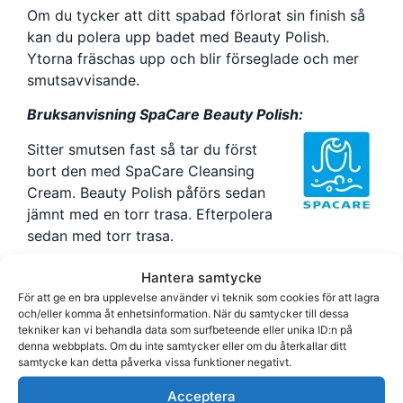
Om du tycker att ditt spabad förlorat sin finish så
kan du polera upp badet med Beauty Polish.
Ytorna fräschas upp och blir förseglade och mer
smutsavvisande.
Bruksanvisning SpaCare Beauty Polish:
Sitter smutsen fast så tar du först
bort den med SpaCare Cleansing
Cream. Beauty Polish påförs sedan
jämnt med en torr trasa. Efterpolera
sedan med torr trasa.
Grundråd:
Hantera samtycke
För att ge en bra upplevelse använder vi teknik som cookies för att lagra
När du fyller på nytt vatten i Spabadet, börja
och/eller komma åt enhetsinformation. När du samtycker till dessa
med att mäta pH balansen. Försök alltid ligga
tekniker kan vi behandla data som surfbeteende eller unika ID:n på
denna webbplats. Om du inte samtycker eller om du återkallar ditt
i intervallet 7,0 – 7,4. Alkaliniteten ska ligga på
samtycke kan detta påverka vissa funktioner negativt.
80–120 mg/l. Om den är för låg så tillsätter
du SpaCare Alca Up.
Acceptera