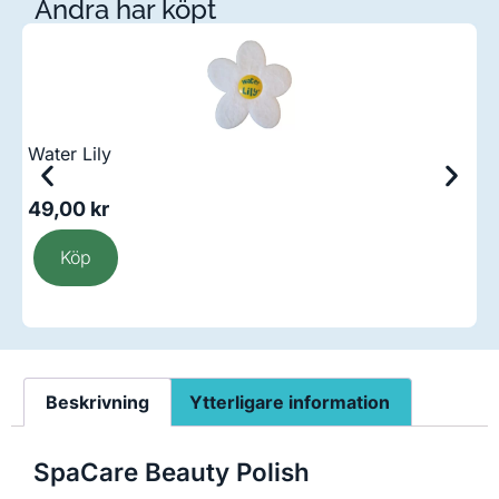
Andra har köpt
Water Lily
S
ä
49,00
kr
1
Köp
Beskrivning
Ytterligare information
SpaCare Beauty Polish