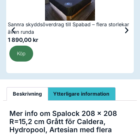
Sannra skyddsöverdrag till Spabad – flera storlekar
C
även runda
1 890,00
kr
3
Köp
Beskrivning
Ytterligare information
Mer info om Spalock 208 x 208
R=15,2 cm Grått för Caldera,
Hydropool, Artesian med flera