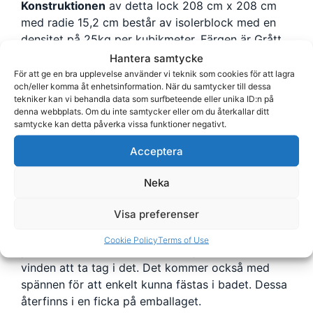
Konstruktionen
av detta lock 208 cm x 208 cm
med radie 15,2 cm består av isolerblock med en
densitet på 25kg per kubikmeter. Färgen är Grått.
Förstärkning sker via galvad U-balk av stål (stål är
Hantera samtycke
överlägset aluminium i styrka och vridstyvhet) som
För att ge en bra upplevelse använder vi teknik som cookies för att lagra
och/eller komma åt enhetsinformation. När du samtycker till dessa
är inbäddad i isolerblocket vilket gör att den inte
tekniker kan vi behandla data som surfbeteende eller unika ID:n på
riskerar att skada fuktspärren.
denna webbplats. Om du inte samtycker eller om du återkallar ditt
samtycke kan detta påverka vissa funktioner negativt.
Fuktspärren på lock till spabad 820007 är i sin tur
vaccumsuget, varmsvetsat och tillverkat i
Acceptera
aluminiumbelagd plastfilm. Tjocklek och densitet
Neka
är oerhört viktigt för isoleringen. Detta lock har
därför en maximal tjocklek på 127 mm på mitten
Visa preferenser
och 102 mm på sidorna för effektiv
vattenavrinning. För att locket ska ligga kvar bra
Cookie Policy
Terms of Use
på badet levereras det med en kjol som hindrar
vinden att ta tag i det. Det kommer också med
spännen för att enkelt kunna fästas i badet. Dessa
återfinns i en ficka på emballaget.