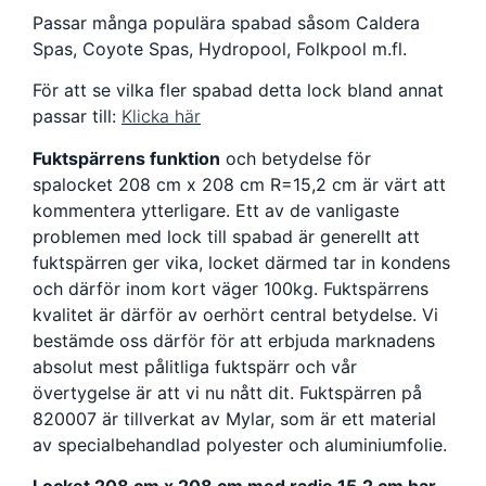
Passar många populära spabad såsom Caldera
Spas, Coyote Spas, Hydropool, Folkpool m.fl.
För att se vilka fler spabad detta lock bland annat
passar till:
Klicka här
Fuktspärrens funktion
och betydelse för
spalocket 208 cm x 208 cm R=15,2 cm är värt att
kommentera ytterligare. Ett av de vanligaste
problemen med lock till spabad är generellt att
fuktspärren ger vika, locket därmed tar in kondens
och därför inom kort väger 100kg. Fuktspärrens
kvalitet är därför av oerhört central betydelse. Vi
bestämde oss därför för att erbjuda marknadens
absolut mest pålitliga fuktspärr och vår
övertygelse är att vi nu nått dit. Fuktspärren på
820007 är tillverkat av Mylar, som är ett material
av specialbehandlad polyester och aluminiumfolie.