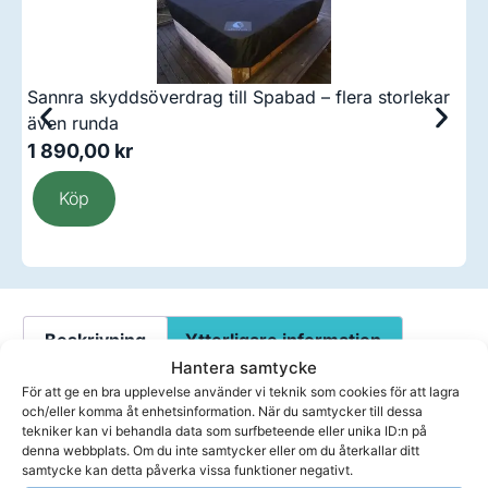
Sannra skyddsöverdrag till Spabad – flera storlekar
C
även runda
1 890,00
kr
3
Köp
Beskrivning
Ytterligare information
Hantera samtycke
För att ge en bra upplevelse använder vi teknik som cookies för att lagra
Lock till spabad med mått 225 cm x
och/eller komma åt enhetsinformation. När du samtycker till dessa
tekniker kan vi behandla data som surfbeteende eller unika ID:n på
190 cm och hörnradie 22,9 cm.
denna webbplats. Om du inte samtycker eller om du återkallar ditt
samtycke kan detta påverka vissa funktioner negativt.
Ett genomtänkt spalock från Sannra™