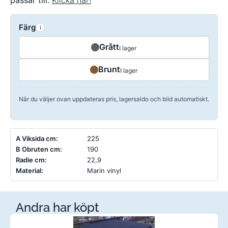
passar till:
Klicka här!
Färg
i
Grått
I lager
Brunt
I lager
När du väljer ovan uppdateras pris, lagersaldo och bild automatiskt.
A Viksida cm:
225
B Obruten cm:
190
Radie cm:
22,9
Material:
Marin vinyl
Andra har köpt