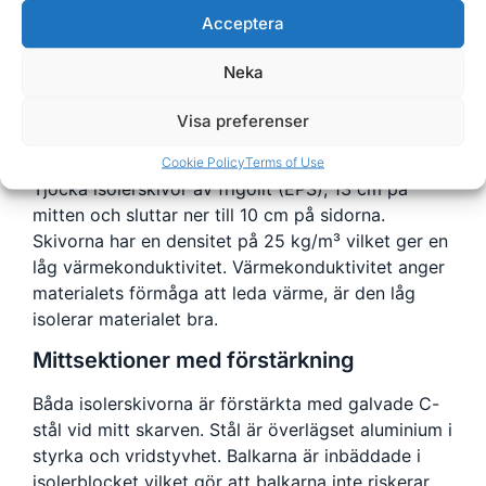
Passar bland annat till Sundance Marin
med flera.
Acceptera
Kraftiga isolering
Neka
Visa preferenser
Cookie Policy
Terms of Use
Tjocka isolerskivor av frigolit (EPS), 13 cm på
mitten och sluttar ner till 10 cm på sidorna.
Skivorna har en densitet på 25 kg/m³ vilket ger en
låg värmekonduktivitet. Värmekonduktivitet anger
materialets förmåga att leda värme, är den låg
isolerar materialet bra.
Mittsektioner med förstärkning
Båda isolerskivorna är förstärkta med galvade C-
stål vid mitt skarven. Stål är överlägset aluminium i
styrka och vridstyvhet. Balkarna är inbäddade i
isolerblocket vilket gör att balkarna inte riskerar