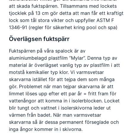
att skada fuktspärren. Tillsammans med lockets
tjocklek på 13 cm gör detta att man får ett kraftigt
lock som tål stora vikter och uppfyller ASTM F
1346-91 (regler för säkerhet kring pool och spa)
Överlägsen fuktspärr
Fuktspärren på våra spalock är av
aluminiumbelagd plastfilm ”Mylar”. Denna typ av
material är överlägset vanlig typ av plastfilm i att
motstå kemikalier typ klor. Vi varmsvetsar
skarvarna istället för att tejpa dem som många
gör. Problemet när man tejpar skarvarna är att
limmet löses upp efter ett par år = fritt fram för
vattenångor att komma in i isolerblocken. Locket
blir tungt och vattnet i isolerskivorna leder ut
värmen från badet. När man varmsvetsar
skarvarna så är dessa permanent förseglade och
inga ångor kommer in i skivorna.