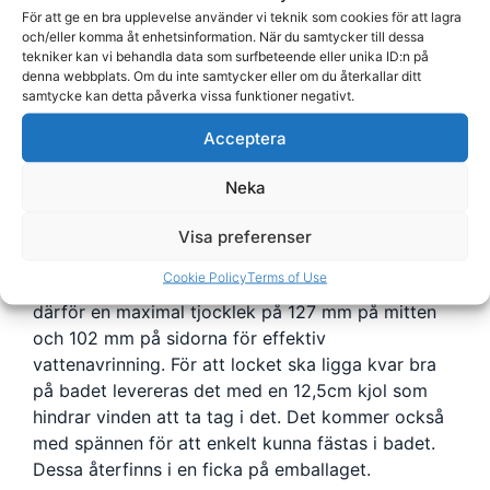
Konstruktionen
av detta lock 230 cm x 230 cm
För att ge en bra upplevelse använder vi teknik som cookies för att lagra
med radie 7,6 cm består av isolerblock med en
och/eller komma åt enhetsinformation. När du samtycker till dessa
tekniker kan vi behandla data som surfbeteende eller unika ID:n på
densitet på 25kg per kubikmeter. Färgen är Brunt.
denna webbplats. Om du inte samtycker eller om du återkallar ditt
Förstärkning sker via galvad U-balk av stål (stål är
samtycke kan detta påverka vissa funktioner negativt.
överlägset aluminium i styrka och vridstyvhet) som
Acceptera
är inbäddad i isolerblocket vilket gör att den inte
riskerar att skada fuktspärren.
Neka
Fuktspärren på lock till spabad 820005 är i sin tur
vaccumsuget, varmsvetsat och tillverkat i
Visa preferenser
aluminiumbelagd plastfilm. Tjocklek och densitet
Cookie Policy
Terms of Use
är oerhört viktigt för isoleringen. Detta lock har
därför en maximal tjocklek på 127 mm på mitten
och 102 mm på sidorna för effektiv
vattenavrinning. För att locket ska ligga kvar bra
på badet levereras det med en 12,5cm kjol som
hindrar vinden att ta tag i det. Det kommer också
med spännen för att enkelt kunna fästas i badet.
Dessa återfinns i en ficka på emballaget.