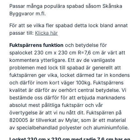
Passar många populära spabad såsom Skånska
Byggvaror m.fl.
För att se vilka fler spabad detta lock bland annat
passar till:
Klicka här
Fuktspärrens funktion
och betydelse för
spalocket 230 cm x 230 cm R=7,6 cm är värt att
kommentera ytterligare. Ett av de vanligaste
problemen med lock till spabad är generellt att
fuktspärren ger vika, locket därmed tar in kondens
och därför inom kort väger 100kg. Fuktspärrens
kvalitet är därför av oerhört central betydelse. Vi
bestämde oss därför för att erbjuda marknadens
absolut mest pålitliga fuktspärr och vår
övertygelse är att vi nu nått dit. Fuktspärren på
820005 är tillverkat av Mylar, som är ett material
av specialbehandlad polyester och aluminiumfolie.
Locket 230 cm x 230 cm med radie 7,6 cm har en