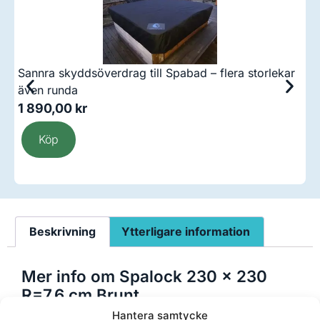
Sannra skyddsöverdrag till Spabad – flera storlekar
C
även runda
1 890,00
kr
3
Köp
Beskrivning
Ytterligare information
Mer info om Spalock 230 x 230
R=7,6 cm Brunt
Hantera samtycke