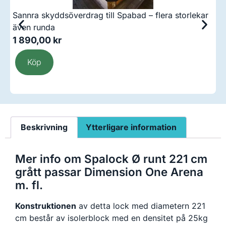
Sannra skyddsöverdrag till Spabad – flera storlekar
C
även runda
1 890,00
kr
3
Köp
Beskrivning
Ytterligare information
Mer info om Spalock Ø runt 221 cm
grått passar Dimension One Arena
m. fl.
Konstruktionen
av detta lock med diametern 221
cm består av isolerblock med en densitet på 25kg