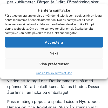
per kubikmeter. Färgen är Grått. Förstärkning sker
via galvad U-balk av stål (stål är överlägset
Hantera samtycke
aluminium i styrka och vridstyvhet) som är
För att ge en bra upplevelse använder vi teknik som cookies för att lagra
inbäddad i isolerblocket vilket gör att den inte
och/eller komma åt enhetsinformation. När du samtycker till dessa
tekniker kan vi behandla data som surfbeteende eller unika ID:n på
riskerar att skada fuktspärren.
denna webbplats. Om du inte samtycker eller om du återkallar ditt
samtycke kan detta påverka vissa funktioner negativt.
Fuktspärren på lock till spabad 820045 är i sin tur
vaccumsuget, varmsvetsat och tillverkat i
Acceptera
aluminiumbelagd plastfilm. Tjocklek och densitet
är oerhört viktigt för isoleringen. Detta lock har
Neka
därför en maximal tjocklek på 127 mm på mitten
och 102 mm på sidorna för effektiv
Visa preferenser
vattenavrinning. För att locket ska ligga kvar bra
Cookie Policy
Terms of Use
på badet levereras det med en kjol som hindrar
vinden att ta tag i det. Det kommer också med
spännen för att enkelt kunna fästas i badet. Dessa
återfinns i en ficka på emballaget.
Passar många populära spabad såsom Hydropool,
Dimension One, Royal spas, Skärgårdstunnan m.fl.