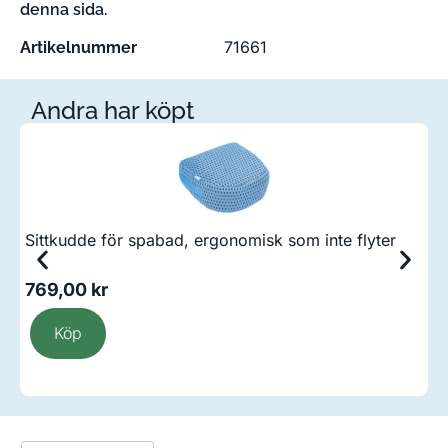
denna sida.
71661
Artikelnummer
Andra har köpt
Sittkudde för spabad, ergonomisk som inte flyter
D
769,00
kr
1
Köp