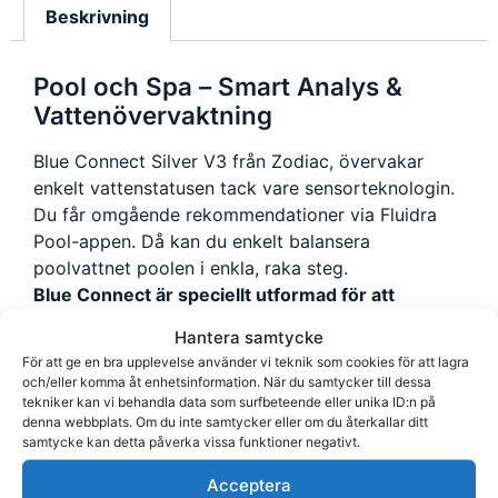
Beskrivning
Pool och Spa – Smart Analys &
Vattenövervaktning
Blue Connect Silver V3 från Zodiac, övervakar
enkelt vattenstatusen tack vare sensorteknologin.
Du får omgående rekommendationer via Fluidra
Pool-appen. Då kan du enkelt balansera
poolvattnet poolen i enkla, raka steg.
Blue Connect är speciellt utformad för att
fungera obehindrat med
poolöverdrag
samtidigt
Hantera samtycke
som vattenkvaliteten övervakas kontinuerligt.
För att ge en bra upplevelse använder vi teknik som cookies för att lagra
och/eller komma åt enhetsinformation. När du samtycker till dessa
ENKEL KONTROLL AV POOLVATTNET
tekniker kan vi behandla data som surfbeteende eller unika ID:n på
denna webbplats. Om du inte samtycker eller om du återkallar ditt
Kontrollera poolens vattenstatus enkelt med
samtycke kan detta påverka vissa funktioner negativt.
Flip&Flowrörelsen på dina Blue Connect-
Acceptera
enheter.
Den smarta sensorn visar grönt om