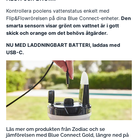
Kontrollera poolens vattenstatus enkelt med
Flip&Flowrörelsen på dina Blue Connect-enheter.
Den
smarta sensorn visar grönt om vattnet är i gott
skick och orange om det behövs åtgärder.
NU MED LADDNINGBART BATTERI, laddas med
USB-C.
Läs mer om produkten från Zodiac och se
jämförelsen med Blue Connect Gold, längre ned på