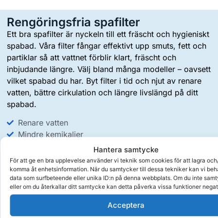
Rengöringsfria spafilter
Ett bra spafilter är nyckeln till ett fräscht och hygieniskt
spabad. Våra filter fångar effektivt upp smuts, fett och
partiklar så att vattnet förblir klart, fräscht och
inbjudande längre. Välj bland många modeller – oavsett
vilket spabad du har. Byt filter i tid och njut av renare
vatten, bättre cirkulation och längre livslängd på ditt
spabad.
Renare vatten
Mindre kemikalier
Slippa rengöring av filter
Hantera samtycke
För att ge en bra upplevelse använder vi teknik som cookies för att lagra och/
Rengöringsfria spafilter
komma åt enhetsinformation. När du samtycker till dessa tekniker kan vi be
data som surfbeteende eller unika ID:n på denna webbplats. Om du inte sam
eller om du återkallar ditt samtycke kan detta påverka vissa funktioner negat
Acceptera