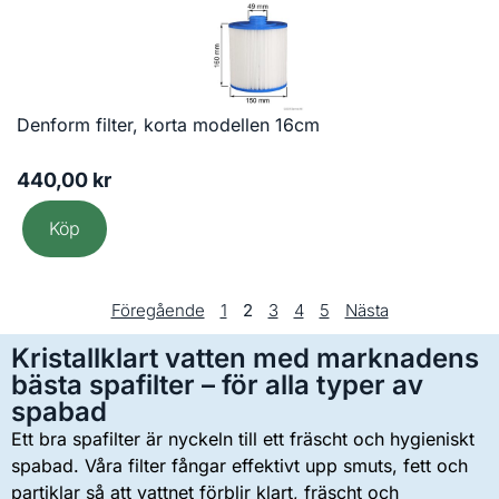
Denform filter, korta modellen 16cm
440,00
kr
Köp
Föregående
1
2
3
4
5
Nästa
Kristallklart vatten med marknadens
bästa spafilter – för alla typer av
spabad
Ett bra spafilter är nyckeln till ett fräscht och hygieniskt
spabad. Våra filter fångar effektivt upp smuts, fett och
partiklar så att vattnet förblir klart, fräscht och