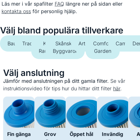
Läs mer i vår spafilter
FAQ
längre ner på sidan eller
kontakta oss
för personlig hjälp.
Välj bland populära tillverkare
Bauhaus
Trademax
K-
Skånska
Artesian
Comfort
Camargue
De
Rauta
Byggvaror
Garden
Välj anslutning
Jämför med anslutningen på ditt gamla filter.
Se vår
instruktionsvideo för tips hur du hittar ditt filter
här
.
Fin gänga
Grov
Öppet hål
Invändig
A