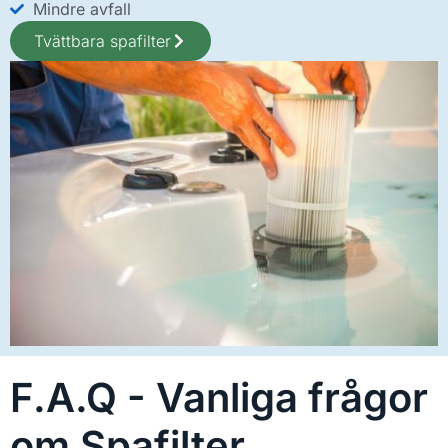
Mindre avfall
Tvättbara spafilter
F.A.Q - Vanliga frågor
om Spafilter