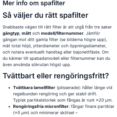
Mer info om spafilter
Så väljer du rätt spafilter
Snabbaste vägen till rätt filter är att utgå från tre saker
gängtyp
,
mått
och
modell/filternummer
. Jämför
gängan mot ditt gamla filter (se bilderna högre upp),
mät total höjd, ytterdiameter och öppningsdiameter,
och notera eventuellt handtag eller bajonettfäste. Om
du känner till spabadsmodell eller filternummer kan du
även använda sökrutan högst upp.
Tvättbart eller rengöringsfritt?
Tvättbara lamellfilter
(plisserade): håller länge vid
regelbunden rengöring och ger stabil drift.
Typisk partikelstorlek som fångas är runt
≈20 µm
.
Rengöringsfria micronfilter
: fångar finare partiklar
(
≈5 µm
) och minimerar skötsel –