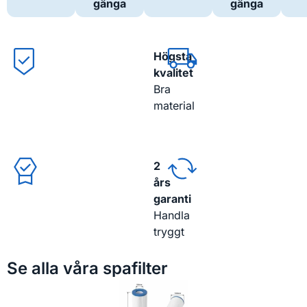
gänga
gänga
Högsta
kvalitet
Bra
material
2
års
garanti
Handla
tryggt
Se alla våra spafilter