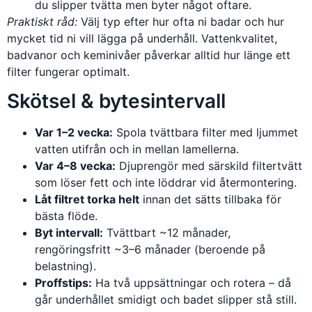
du slipper tvätta men byter något oftare.
Praktiskt råd:
Välj typ efter hur ofta ni badar och hur
mycket tid ni vill lägga på underhåll. Vattenkvalitet,
badvanor och keminivåer påverkar alltid hur länge ett
filter fungerar optimalt.
Skötsel & bytesintervall
Var 1–2 vecka:
Spola tvättbara filter med ljummet
vatten utifrån och in mellan lamellerna.
Var 4–8 vecka:
Djup­rengör med särskild filtertvätt
som löser fett och inte löddrar vid återmontering.
Låt filtret torka helt
innan det sätts tillbaka för
bästa flöde.
Byt intervall:
Tvättbart ~12 månader,
rengöringsfritt ~3–6 månader (beroende på
belastning).
Proffstips:
Ha två uppsättningar och rotera – då
går underhållet smidigt och badet slipper stå still.